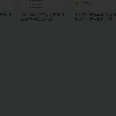
英语听口
2024年北京中考英语听口
【免费】安妈全套资源 
新题型模拟 11~20
套课程，适合机构老师，
独立老师或者有教学能力
的宝妈下载