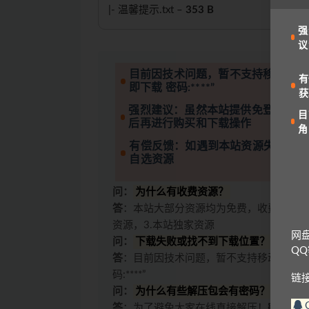
|- 温馨提示.txt –
353 B
强
议
目前因技术问题，暂不支持移动设备
有
即下载 密码:****”
获
强烈建议：虽然本站提供免登录下载
目
后再进行购买和下载操作
角
有偿反馈：如遇到本站资源失效的情
自选资源
问：
为什么有收费资源？
答
：本站大部分资源均为免费，收费原因有
资源，3.本站独家资源
网
问：
下载失败或找不到下载位置？
Q
答
：目前因技术问题，暂不支持移动设备访
码:****”
链
问：
为什么有些解压包会有密码？
答
：为了避免大家在线直接解压！
密码一般