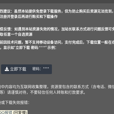
烈建议：虽然本站提供免登录下载服务，但为防止购买后资源无法找到
注册并登录后再进行购买和下载操作
访问，支付完成后，下载位置一般在右上角，显示如“立
偿反馈：如遇到本站资源失效的情况，加站长联系方式进行问题反馈可
取任意一个自选资源
服务，但为防止购买后资源无法找到，建议注册并登录
前因技术问题，暂不支持移动设备访问，支付完成后，下载位置一般在
，显示如“立即下载 密码:****” 示例：
况，加站长联系方式进行问题反馈可免费获取任意一个
立即下载
密码：
****
三：1.资源是高价购来低价分享，2.防止专门卖资源的人投诉
盘中内容均为互联网收集整理，资源里包含的联系方式（含电话、微
Q等）请谨慎对待，不要轻信任何人转账和打款要求。
问，支付后下载位置一般在右上角，显示为“立即下载 密
接或下载失效报错：
QQ报错
(回复慢)
是：
www.yu-er.com
，
yu-er.com
或者
29901943