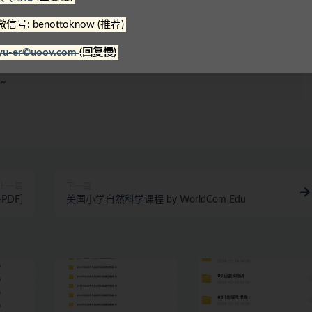
在线解压文件，甚至可能会产生额外的费用。
微信号: benottoknow (推荐)
理，资源里包含的联系方式（含电话、微信、QQ等）请谨慎对
yu-er©uoov.com
(回复慢)
号: benottoknow (推荐)
|
yu-er©uoov.com
(回复慢)
~
上一篇
下一篇
PDF]
美国小学自然科学课程 by WorldCom Edu