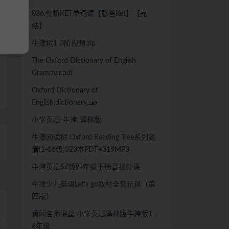
036.剑桥KET单词课【憨爸Ket】【完
结】
牛津树1-3阶视频.zip
The Oxford Dictionary of English
Grammar.pdf
Oxford Dictionary of
English.dictionary.zip
小学英语-牛津-译林版
牛津阅读树 Oxford Reading Tree系列高
清(1-16级)323本PDF+319MP3
牛津英语SZ版四年级下册音视频课
牛冿少儿英语Let’s go教材全套玩具（第
四版）
黄冈名师课堂 小学英语译林版牛津版1—
6年级