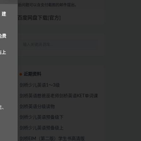
后问题可以含支付截图的邮件提出。
，建
百度网盘下载[官方]
免费
右上
近期资料
剑桥少儿英语1～3级
剑桥英语憨爸巫老师剑桥英语KET单词课
剑桥英语分级读物
信、
剑桥少儿英语预备级下
剑桥少儿英语预备级上
剑桥EIM（第二版）学生书高清版