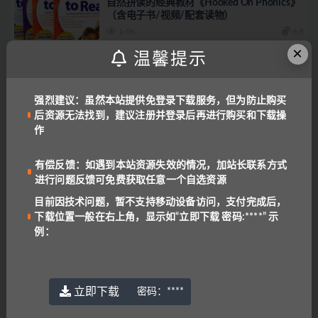
自然拼读的经典教材《Hooked On Phonics》
（含电子书/视频/配套读物）
1.4K
6.8
×
温馨提示
儿童读物
备考工具
剑桥 Cambridge《Kid‘s Box》第2版[PDF/白
板软件]
强烈建议：虽然本站提供免登录下载服务，但为防止购买
2.5K
10
后资源无法找到，建议注册并登录后再进行购买和下载操
儿童读物
免费资源
作
[未删节]三体英文版电子书+音频 The Three-
Body Problem Cixin Liu（epub/pdf/mobi+音
有偿反馈：如遇到本站资源失效的情况，加站长联系方式
频）
4.0K
2
进行问题反馈可免费获取任意一个自选资源
中文
儿童读物
目前因技术问题，暂不支持移动设备访问，支付完成后，
《萤火虫世界经典童话》双语绘本系列25本
下载位置一般在右上角，显示如“立即下载 密码:****” 示
(PDF+音频)
例：
940
免费
儿童读物
英文绘本
172本英文绘本
立即下载
密码：
****
769
免费