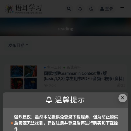
登录
全部
reading
发布日期
备考工具
备课资料
国家地理Grammar in Context 第7版
(basic,1,2,3)[学生用书PDF +音频+ 教师+资料]
3.0K
21
×
备考工具
备课资料
温馨提示
Reach Higher 新版全套1-6级别 课本、练习册
高清扫描版 含课本音频
2.9K
18
强烈建议：虽然本站提供免登录下载服务，但为防止购买
后资源无法找到，建议注册并登录后再进行购买和下载操
备考工具
备课资料
作