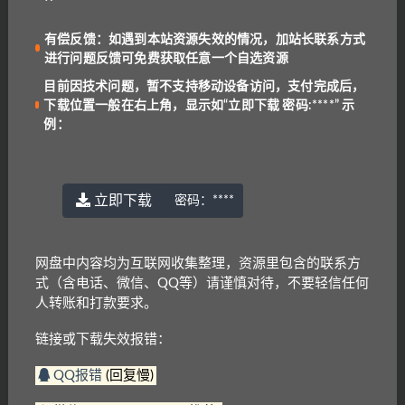
Reading Explorer 第三版 美国国家地理专项阅
读教材(全套)[学生书+音频+视频+词汇表+教师
书+答案+外教视频]
有偿反馈：如遇到本站资源失效的情况，加站长联系方式
14.3K
25
进行问题反馈可免费获取任意一个自选资源
儿童读物
英语教材
目前因技术问题，暂不支持移动设备访问，支付完成后，
Sounds like Reading [PDF]
下载位置一般在右上角，显示如“立即下载 密码:****” 示
例：
1.6K
免费
免费资源
备考工具
Improving Reading Skills
立即下载
密码：
****
845
免费
免费资源
备考工具
网盘中内容均为互联网收集整理，资源里包含的联系方
Standardized Test Tutor: Reading/math G3-G6
式（含电话、微信、QQ等）请谨慎对待，不要轻信任何
学乐
人转账和打款要求。
894
免费
链接或下载失效报错：
免费资源
备考工具
学乐阅读能力评估 Reading Placement Tests
QQ报错
(回复慢)
G1-G6
1.1K
免费