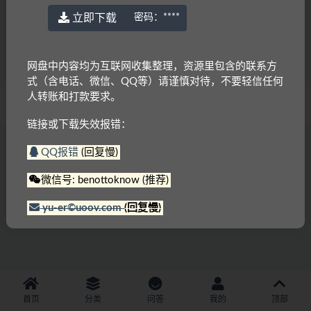
德语语法课程 讲师李雪[FLV]
立即下载
密码：
****
1.9K
免费
网盘中内容均为互联网收集整理，资源里包含的联系方
式（含电话、微信、QQ等）请谨慎对待，不要轻信任何
人转账和打款要求。
© 2022 语耳学习
京ICP备14037962号-2
链接或下载失效报错：
QQ报错
(回复慢)
微信号: benottoknow (推荐)
yu-er©uoov.com
(回复慢)
首页
分类
问答
我的
顶部