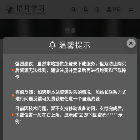
登录
全部
德语
×
温馨提示
德语
相关标签
发布日期
强烈建议：虽然本站提供免登录下载服务，但为防止购买
后资源无法找到，建议注册并登录后再进行购买和下载操
德语
作
德语日常交际课程44课_讲师李胤奇[FLV]
911
免费
有偿反馈：如遇到本站资源失效的情况，加站长联系方式
进行问题反馈可免费获取任意一个自选资源
德语
目前因技术问题，暂不支持移动设备访问，支付完成后，
德语语音课程46课 讲师冯宇轩[FLV]
下载位置一般在右上角，显示如“立即下载 密码:****” 示
例：
1.2K
免费
德语