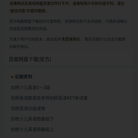
如果购买后发现网盘资源文件打不开，或者和简介中的内容不符，请在
“留言问答”中提问报错。
因为电脑数据下载后的可复制性，资源购买后不支持退款，付费前请确认
资源是您需要找的资源。
为减少用户时间成本，本站支持
免登录购买
，售后问题可以含支付截图
的邮件提出。
百度网盘下载[官方]
近期资料
剑桥少儿英语1～3级
剑桥英语憨爸巫老师剑桥英语KET单词课
剑桥英语分级读物
剑桥少儿英语预备级下
剑桥少儿英语预备级上