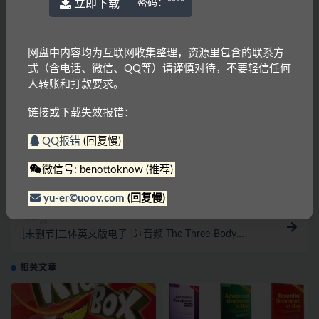
立即下载
密码：
****
链接或下载失效报错：
QQ报错
|
微信号:
benottoknow (推荐)
|
yu-er©uoov.com
(回复慢)
我们都是爱学习的小耳朵，记得收藏我们哟~
网盘中内容均为互联网收集整理，资源里包含的联系方
式（含电话、微信、QQ等）请谨慎对待，不要轻信任何
人转账和打款要求。
Cambridge
Flyers
Movers
Starters
YLE
链接或下载失效报错：
剑桥
QQ报错
(回复慢)
上一篇
微信号: benottoknow (推荐)
新加坡英语创意写作 SAP Learning Creative Writing 1-
6（PDF）
yu-er©uoov.com
(回复慢)
下一篇
[未删节]三体英文版电子书+音频 The Three-Body
Problem Cixin Liu（epub/pdf/mobi+音频）
相关文章