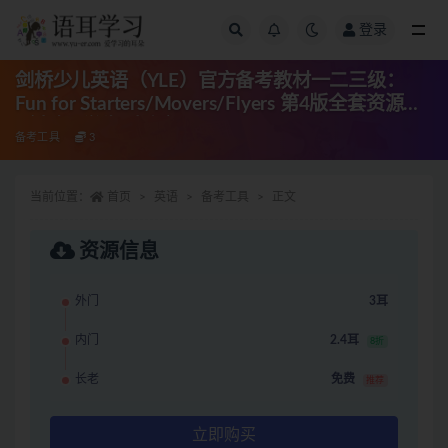
登录
全部
剑桥少儿英语（YLE）官方备考教材一二三级：
Fun for Starters/Movers/Flyers 第4版全套资源
（音频+学生/老师）
备考工具
3
当前位置：
首页
英语
备考工具
正文
资源信息
外门
3耳
内门
2.4耳
8折
长老
免费
推荐
立即购买