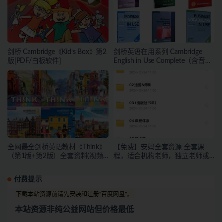
剑桥 Cambridge《Kid‘s Box》第2
剑桥英语在用系列 Cambridge
版[PDF/白板软件]
English in Use Complete（含音
频）
全网最全剑桥英语教材《Think》
【免费】安妈全套资源 全套课
（第1版+第2版）全套资料(视频
程，适合机构老师，独立老师或
+PDF+音频+练习册+答案+点读包
者有教学能力的宝妈下载
+教师资源)
付费提示
下载本站资源前请先安装和注册“百度网盘”。
本站资源非纯公益网站但价格最低