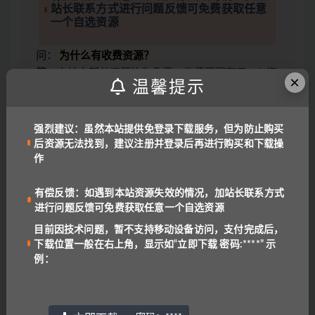
站长联系方式进行问题反馈可免费获取任意
一个自选资源
问：
为什么有收费资源？
答
：本站大部分资源均为免费，收费原因有三：1.资
×
温馨提示
源是高价购来低价分享，2.防止专门卖资源的人投诉
资源，3.本站独家资源
问：
下载失败或找不到下载位置？
强烈建议：虽然本站提供免登录下载服务，但为防止购买
答
：目前因技术问题，暂不支持移动设备访问，支付
后资源无法找到，建议注册并登录后再进行购买和下载操
后下载位置一般在右上角，显示为“立即下载 密
作
码:****”
问：
为什么有些解压包会有密码？
有偿反馈：如遇到本站资源失效的情况，加站长联系方式
答
：为了避免大家在线直接解压！
密码一般是：
进行问题反馈可免费获取任意一个自选资源
www.yu-er.com
，
yu-er.com
或者
29901943
目前因技术问题，暂不支持移动设备访问，支付完成后，
温馨提示1
：为了网盘内容持续有效，请勿在线解压
下载位置一般在右上角，显示如“立即下载 密码:****” 示
文件，甚至可能会产生额外的费用。
例：
温馨提示2
：网盘中内容均为互联网收集整理，资源
里包含的联系方式（含电话、微信、QQ等）请谨慎
对待，不要轻信任何人转账和打款要求。