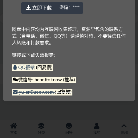
立即下载
密码：
****
网盘中内容均为互联网收集整理，资源里包含的联系方
新加坡数学教材 Visible
Teaching with favorite 100th
式（含电话、微信、QQ等）请谨慎对待，不要轻信任何
Thinking in Mathematics 1-11册
Day of school book
扫描版PDF
人转账和打款要求。
5.0K
5
762
免费
链接或下载失效报错：
QQ报错
(回复慢)
© 2022 语耳学习
京ICP备14037962号-2
微信号: benottoknow (推荐)
yu-er©uoov.com
(回复慢)
首页
分类
问答
我的
顶部