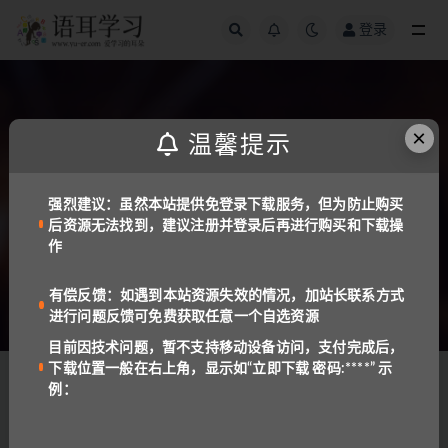
登录
全部
×
温馨提示
信息检索工具
请输入您要检索的资料关键词
强烈建议：虽然本站提供免登录下载服务，但为防止购买
后资源无法找到，建议注册并登录后再进行购买和下载操
作
热门搜索：
新加坡
，
绘本
，
读本
，
RAZ
，
国家地理
，
朗文
，
培
有偿反馈：如遇到本站资源失效的情况，加站长联系方式
生
，
牛津
，
剑桥
，
进行问题反馈可免费获取任意一个自选资源
目前因技术问题，暂不支持移动设备访问，支付完成后，
下载位置一般在右上角，显示如“立即下载 密码:****” 示
资源推荐
例：