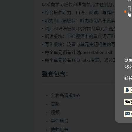
以横向学习板块和纵向单元主题划分，明确每
目
▪ 综合培养听力、口语、阅读、写作四项技能
角
▪ 听力和口语板块：听力练习基于真实的人物
▪ 词汇和语法板块: 内容围绕单元主题展开
▪ 阅读板块：TED视频中的重点词汇和短语
▪ 写作板块：设置与单元主题相关的写作任
▪ 每个单元都有针对presentation skill（
网
▪ 每个单元设有TED Talks专题，通过真
Q
整套包含：
链
全套高清版1-6
音频
视频
学生用书
教师用书