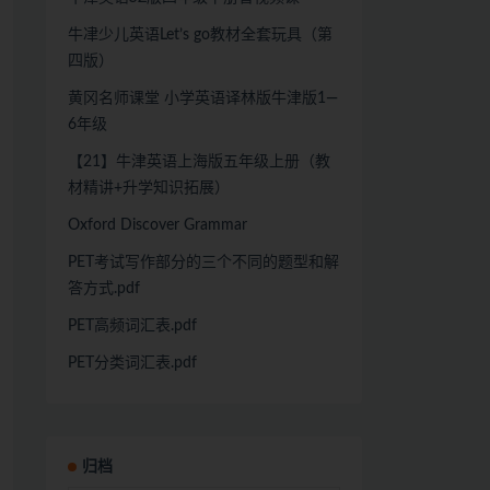
牛冿少儿英语Let’s go教材全套玩具（第
四版）
黄冈名师课堂 小学英语译林版牛津版1—
6年级
【21】牛津英语上海版五年级上册（教
材精讲+升学知识拓展）
Oxford Discover Grammar
PET考试写作部分的三个不同的题型和解
答方式.pdf
PET高频词汇表.pdf
PET分类词汇表.pdf
归档