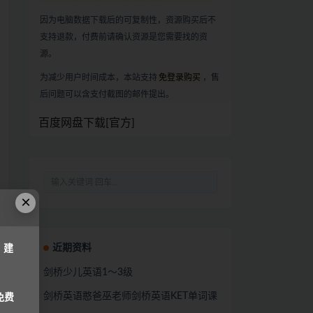
因为电脑数据下载后的可复制性，资源购买后不
支持退款，付费前请确认资源是您需要找的资
源。
为减少用户时间成本，本站支持
免登录购买
，售
后问题可以含支付截图的邮件提出。
百度网盘下载[官方]
×
近期资料
，建
剑桥少儿英语1～3级
剑桥英语憨爸巫老师剑桥英语KET单词课
免费