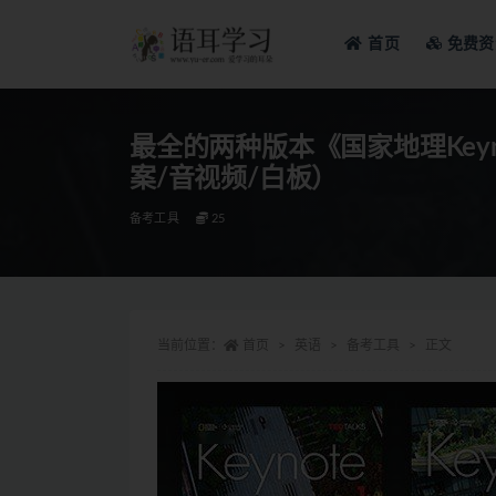
首页
免费资
全部
最全的两种版本《国家地理Keyn
案/音视频/白板）
备考工具
25
当前位置：
首页
英语
备考工具
正文