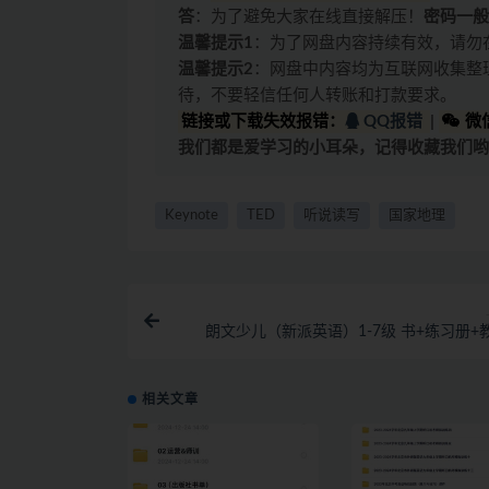
答
：为了避免大家在线直接解压！
密码一般
温馨提示1
：为了网盘内容持续有效，请勿
温馨提示2
：网盘中内容均为互联网收集整
待，不要轻信任何人转账和打款要求。
链接或下载失效报错：
QQ报错
|
微信
我们都是爱学习的小耳朵，记得收藏我们哟
Keynote
TED
听说读写
国家地理
朗文少儿（新派英语）1-7级 书+练习册+
相关文章