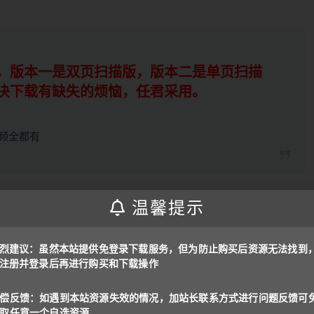
，版本一是双页扫描版，版本二是单页扫描
决下载有缺失的烦恼，任君采用。
视频全都有
温馨提示
明星教材，获得了“卓越课程创新奖”和“国际英语口语联合会教学资源大
烈建议：虽然本站提供免登录下载服务，但为防止购买后资源无法找到
注册并登录后再进行购买和下载操作
基于TED内容的旗舰教材，培养听说读写四项综合技能
本）
偿反馈：如遇到本站资源失效的情况，加站长联系方式进行问题反馈可
取任意一个自选资源