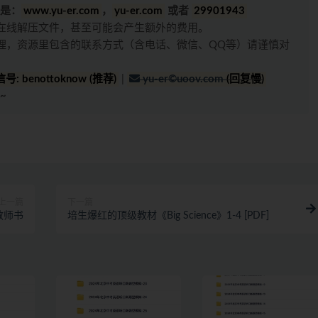
是：
www.yu-er.com
，
yu-er.com
或者
29901943
在线解压文件，甚至可能会产生额外的费用。
理，资源里包含的联系方式（含电话、微信、QQ等）请谨慎对
号: benottoknow (推荐)
|
yu-er©uoov.com
(回复慢)
~
上一篇
下一篇
教师书
培生爆红的顶级教材《Big Science》1-4 [PDF]