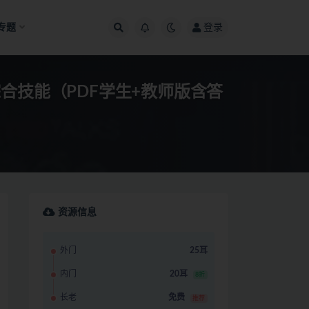
专题
登录
综合技能（PDF学生+教师版含答
资源信息
外门
25耳
内门
20耳
8折
长老
免费
推荐