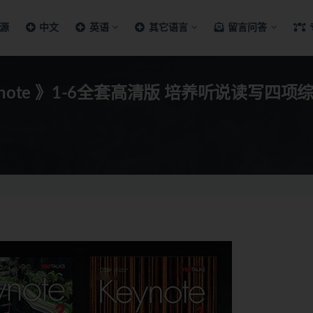
源
中文
英语
其它语言
留言问答
ote 》1-6全套高清版 培养听说读写四项