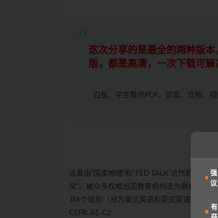
这次分享的是最全的两种版本
版，都是高清，一次下载可解
白板、学生教师PDF、答案、音频、
这套由“国家地理”和“TED TALK”合作的
强
议
奖”。被众多权威出国教育机构选为教材使用。
共6个级别（分为美式英语和英式英语两个版
有
CEFR: A1-C2
获