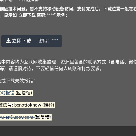
单元学习内容
前因技术问题，暂不支持移动设备访问，支付完成后，下载位置一般在
，显示如“立即下载 密码:****” 示例：
对话，并结合每单元口语任务，增强口语的自信心
，展现真实的生活场景，培养语言和视觉素养
，涵盖在阅读文章中，有助于提升阅读能力和词汇积累
立即下载
密码：
****
务，通过交流讨论来表达自己的观点，提升写作技巧和语言能力
演讲技巧）和communicate（口语交流）的专项练习
盘中内容均为互联网收集整理，资源里包含的联系方式（含电话、微
实的视听资源，培养思辨能力和交际能力
Q等）请谨慎对待，不要轻信任何人转账和打款要求。
接或下载失效报错：
QQ报错
(回复慢)
微信号: benottoknow (推荐)
yu-er©uoov.com
(回复慢)