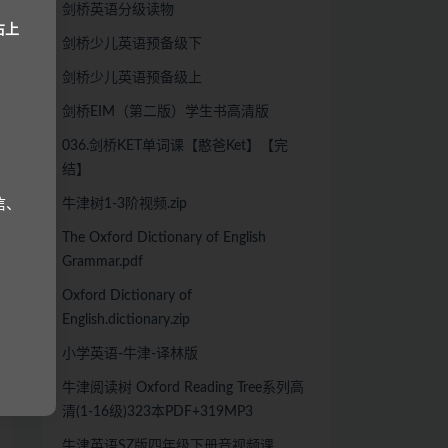
剑桥英语分级读物
右上
剑桥少儿英语预备级下
剑桥少儿英语预备级上
剑桥EIM（第二版）学生书高清版
036.剑桥KET单词课【憨爸Ket】【完
结】
牛津树1-3阶视频.zip
信、
The Oxford Dictionary of English
Grammar.pdf
Oxford Dictionary of
English.dictionary.zip
小学英语-牛津-译林版
牛津阅读树 Oxford Reading Tree系列高
清(1-16级)323本PDF+319MP3
牛津英语SZ版四年级下册音视频课