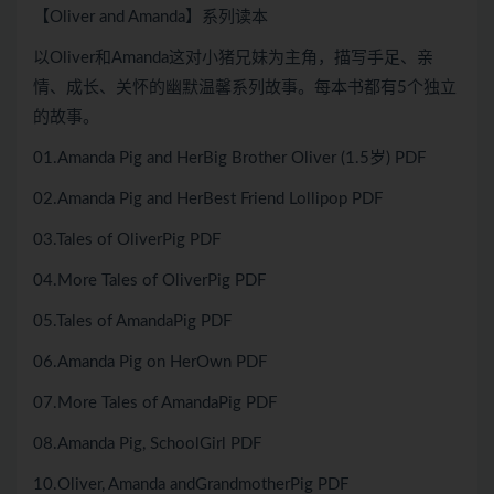
【Oliver and Amanda】系列读本
以Oliver和Amanda这对小猪兄妹为主角，描写手足、亲
情、成长、关怀的幽默温馨系列故事。每本书都有5个独立
的故事。
01.Amanda Pig and HerBig Brother Oliver (1.5岁) PDF
02.Amanda Pig and HerBest Friend Lollipop PDF
03.Tales of OliverPig PDF
04.More Tales of OliverPig PDF
05.Tales of AmandaPig PDF
06.Amanda Pig on HerOwn PDF
07.More Tales of AmandaPig PDF
08.Amanda Pig, SchoolGirl PDF
10.Oliver, Amanda andGrandmotherPig PDF