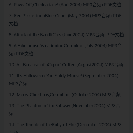
6: Paws Off,Cheddarface! (April2004) MP3音频+PDF文档
7: Red Pizzas for aBlue Count (May 2004) MP3音频+PDF
文档
8: Attack of the BanditCats (June2004) MP3音频+PDF文档
9: A Fabumouse Vacationfor Geronimo (July 2004) MP3音
频+PDF文档
10: All Because of aCup of Coffee (August2004) MP3音频
11: It’s Halloween, You’Fraidy Mouse! (September 2004)
MP3音频
12: Merry Christmas,Geronimo! (October2004) MP3音频
13: The Phantom of theSubway (November2004) MP3音
频
14: The Temple of theRuby of Fire (December 2004) MP3
音频