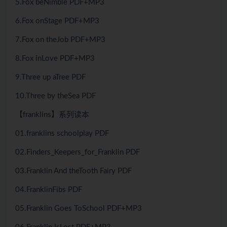
5.Fox beNimble PDF+MP3
6.Fox onStage PDF+MP3
7.Fox on theJob PDF+MP3
8.Fox inLove PDF+MP3
9.Three up aTree PDF
10.Three by theSea PDF
【franklins】系列读本
01.franklins schoolplay PDF
02.Finders_Keepers_for_Franklin PDF
03.Franklin And theTooth Fairy PDF
04.FranklinFibs PDF
05.Franklin Goes ToSchool PDF+MP3