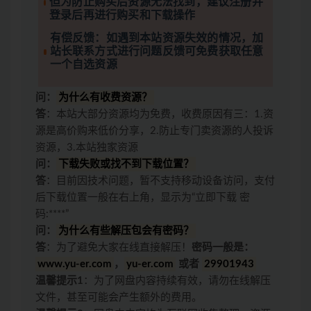
但为防止购买后资源无法找到，建议注册并
登录后再进行购买和下载操作
有偿反馈：如遇到本站资源失效的情况，加
站长联系方式进行问题反馈可免费获取任意
一个自选资源
问：
为什么有收费资源？
答
：本站大部分资源均为免费，收费原因有三：1.资
源是高价购来低价分享，2.防止专门卖资源的人投诉
资源，3.本站独家资源
问：
下载失败或找不到下载位置？
答
：目前因技术问题，暂不支持移动设备访问，支付
后下载位置一般在右上角，显示为“立即下载 密
码:****”
问：
为什么有些解压包会有密码？
答
：为了避免大家在线直接解压！
密码一般是：
www.yu-er.com
，
yu-er.com
或者
29901943
温馨提示1
：为了网盘内容持续有效，请勿在线解压
文件，甚至可能会产生额外的费用。