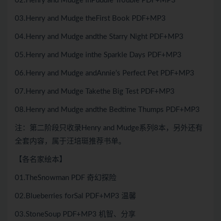
02.Henry and Mudge inPuddle Trouble PDF+MP3
03.Henry and Mudge theFirst Book PDF+MP3
04.Henry and Mudge andthe Starry Night PDF+MP3
05.Henry and Mudge inthe Sparkle Days PDF+MP3
06.Henry and Mudge andAnnie’s Perfect Pet PDF+MP3
07.Henry and Mudge Takethe Big Test PDF+MP3
08.Henry and Mudge andthe Bedtime Thumps PDF+MP3
注：第二阶段只收录Henry and Mudge系列8本，另外还有
全套内容，属于汪培珽推荐书单。
【各名家绘本】
01.TheSnowman PDF 奇幻探险
02.Blueberries forSal PDF+MP3 温馨
03.StoneSoup PDF+MP3 机智、分享