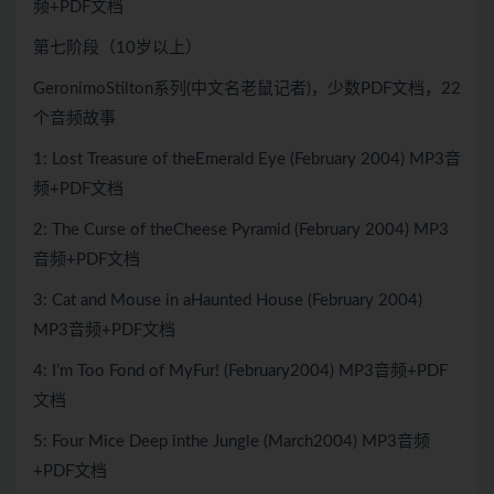
频+PDF文档
第七阶段（10岁以上）
GeronimoStilton系列(中文名老鼠记者)，少数PDF文档，22
个音频故事
1: Lost Treasure of theEmerald Eye (February 2004) MP3音
频+PDF文档
2: The Curse of theCheese Pyramid (February 2004) MP3
音频+PDF文档
3: Cat and Mouse in aHaunted House (February 2004)
MP3音频+PDF文档
4: I’m Too Fond of MyFur! (February2004) MP3音频+PDF
文档
5: Four Mice Deep inthe Jungle (March2004) MP3音频
+PDF文档