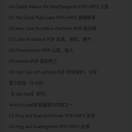
04.Daddy Makes the BestSpaghetti PDF+MP3 父爱
05.The Great PigEscape PDF+MP3 滑稽故事
06.Now One foot,Now theOther PDF 祖孙情
07.Little PolarBear PDF 亲情、冒险、勇气
08.FiremanSmall PDF 认真、助人
09.heaven PDF 爱和死亡
10.Hey! Get off ourtrain PDF 环境保护，分享
第三阶段（4-8岁）
【I can read】系列：
Arnold Lobel是我最爱的作家之一
01.Frog and Toad AreFriends PDF+MP3 友情
02.Frog and toadtogether PDF+MP3 友情