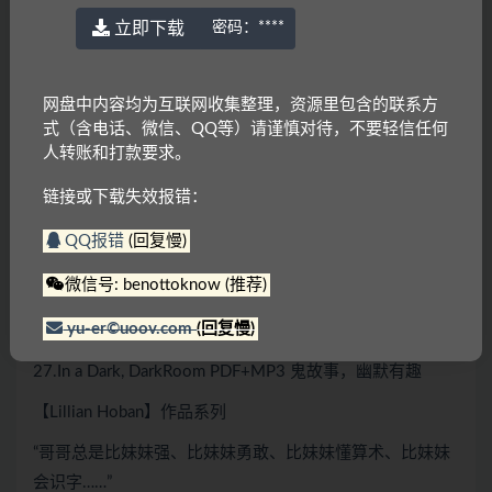
16.Buffalo Bill and thePony Express PDF 勇气、荣耀，真
立即下载
密码：
****
实故事改编
18.Emma’s YuckyBrother PDF 领养、亲情
网盘中内容均为互联网收集整理，资源里包含的联系方
19.The 18 PennyGoose PDF 逆境中的关怀，真实故事改编
式（含电话、微信、QQ等）请谨慎对待，不要轻信任何
人转账和打款要求。
20.Daniel’sDuck PDF 嘲笑也是称赞的一种方式
链接或下载失效报错：
22.A Bear forMiguel PDF 勇气、慷慨
QQ报错
(回复慢)
23.SnowshoeThompson PDF 信任，真实故事改编
微信号: benottoknow (推荐)
24.SmallWolf PDF 印第安人的历史
yu-er©uoov.com
(回复慢)
26.Ghosts PDF 鬼故事，幽默有趣
27.In a Dark, DarkRoom PDF+MP3 鬼故事，幽默有趣
【Lillian Hoban】作品系列
“哥哥总是比妹妹强、比妹妹勇敢、比妹妹懂算术、比妹妹
会识字……”