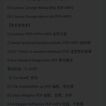
05.Curious George Ridesa Bike PDF+MP3
06.Curious George takesa job PDF+MP3
【各名家绘本】
1.Corduroy PDF+MP3+MP4 关怀与爱
2.Nasna Upstairs&NanaDownStairs PDF+MP3 祖孙情
3.EEk! There’s a mousein thehouse PDF 连贯性的故事
4.One Hundred HungryAnts PDF 数字概念
第四阶段（5-10岁）
【I Can Read】系列
01.The GrandmaMix-up PDF 幽默、祖孙情
02.Zack’sAlligator PDF 幽默、友情、关怀
04.A Bargain forFrances PDF+MP3 坦诚、不欺瞒