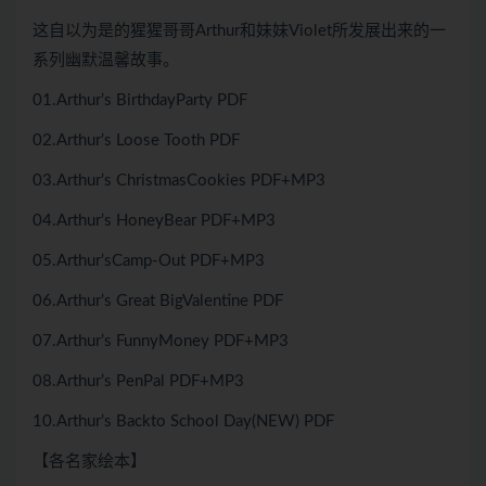
这自以为是的猩猩哥哥Arthur和妹妹Violet所发展出来的一
系列幽默温馨故事。
01.Arthur’s BirthdayParty PDF
02.Arthur’s Loose Tooth PDF
03.Arthur’s ChristmasCookies PDF+MP3
04.Arthur’s HoneyBear PDF+MP3
05.Arthur’sCamp-Out PDF+MP3
06.Arthur’s Great BigValentine PDF
07.Arthur’s FunnyMoney PDF+MP3
08.Arthur’s PenPal PDF+MP3
10.Arthur’s Backto School Day(NEW) PDF
【各名家绘本】