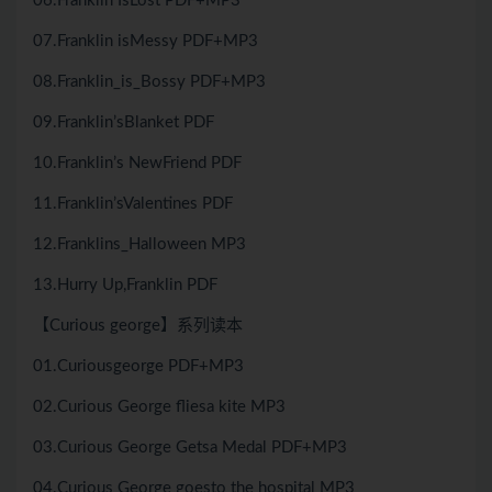
06.Franklin IsLost PDF+MP3
07.Franklin isMessy PDF+MP3
08.Franklin_is_Bossy PDF+MP3
09.Franklin’sBlanket PDF
10.Franklin’s NewFriend PDF
11.Franklin’sValentines PDF
12.Franklins_Halloween MP3
13.Hurry Up,Franklin PDF
【Curious george】系列读本
01.Curiousgeorge PDF+MP3
02.Curious George fliesa kite MP3
03.Curious George Getsa Medal PDF+MP3
04.Curious George goesto the hospital MP3