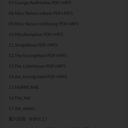
07.George AndMartha PDF+MP3
08.Miss Nelson isBack PDF+MP3
09.Miss Nelson isMissing PDF+MP3
10.MissRumphius PDF+MP3
11.StregaNona PDF+MP3
12.The KissingHand PDF+MP3
13.The LittleHouse PDF+MP3
14.the_kissing.hand PDF+MP3
15.HURRICANE
16.The_Hat
17.the_mitten
第六阶段（8岁以上）