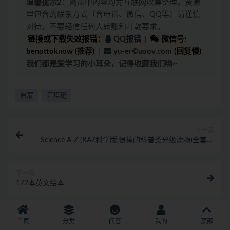
温馨提示2
：网盘中内容均为互联网收集整理，资源
里包含的联系方式（含电话、微信、QQ等）请谨慎
对待，不要轻信任何人转账和打款要求。
链接或下载失效报错：
QQ报错
|
微信号:
benottoknow (推荐)
|
yu-er©uoov.com
(回复慢)
我们都是爱学习的小耳朵，记得收藏我们哟~
启蒙
汪培珽
上一篇
Science A-Z (RAZ科学版,很棒的科普类分级读物)全套资
料[音频+视频+PDF+部分教案+练习册]
下一篇
172本英文绘本
相关文章
首页
分类
问答
我的
顶部