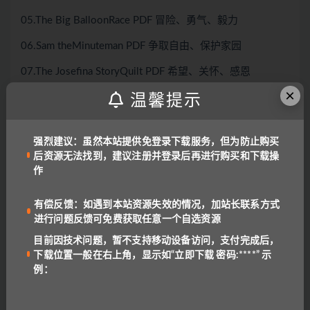
05.The Big BalloonRace PDF 冒险、勇气、毅力
06.Sam theMinuteman PDF 争取自由、保护家园
07.The Josefina StoryQuilt PDF 希望、关怀、感恩
×
08.The Golly Sisters GoWest PDF 吵吵闹闹还是好朋友
温馨提示
09.Hill ofFire PDF 逆境中的乐观
强烈建议：虽然本站提供免登录下载服务，但为防止购买
10.The DrinkingGourd PDF+MP3 平等、关怀、勇气
后资源无法找到，建议注册并登录后再进行购买和下载操
作
11.The Long Way to theNewLand PDF 移民的希望之旅
12.WagonWheels PDF 万里寻父的勇气之旅
有偿反馈：如遇到本站资源失效的情况，加站长联系方式
进行问题反馈可免费获取任意一个自选资源
13.The Case of theScaredyCats PDF 男女生的友谊、幽默
目前因技术问题，暂不支持移动设备访问，支付完成后，
14.The Case of theHungryStranger PDF 天真幽默的侦探故
下载位置一般在右上角，显示如“立即下载 密码:****” 示
事
例：
15.Kick, Pass, andRun PDF 团队合作