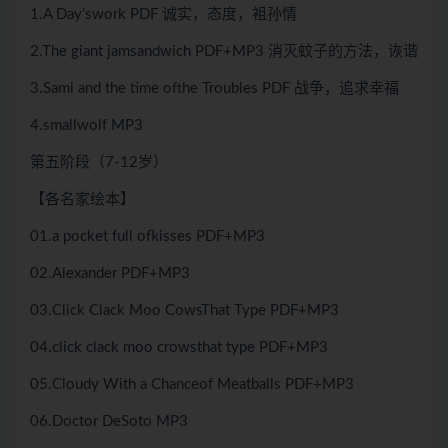
1.A Day’swork PDF 诚实，态度，袓孙情
2.The giant jamsandwich PDF+MP3 消灭蚊子的方法，诙谐
3.Sami and the time ofthe Troubles PDF 战争，追求幸福
4.smallwolf MP3
第五阶段（7-12岁）
【各名家绘本】
01.a pocket full ofkisses PDF+MP3
02.Alexander PDF+MP3
03.Click Clack Moo CowsThat Type PDF+MP3
04.click clack moo crowsthat type PDF+MP3
05.Cloudy With a Chanceof Meatballs PDF+MP3
06.Doctor DeSoto MP3