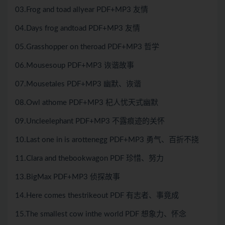
03.Frog and toad allyear PDF+MP3 友情
04.Days frog andtoad PDF+MP3 友情
05.Grasshopper on theroad PDF+MP3 哲学
06.Mousesoup PDF+MP3 诙谐故事
07.Mousetales PDF+MP3 幽默、诙谐
08.Owl athome PDF+MP3 杞人忧天式幽默
09.Uncleelephant PDF+MP3 不露痕迹的关怀
10.Last one in is arottenegg PDF+MP3 勇气、百折不挠
11.Clara and thebookwagon PDF 珍惜、努力
13.BigMax PDF+MP3 侦探故事
14.Here comes thestrikeout PDF 有志者、事竟成
15.The smallest cow inthe world PDF 想象力、怀念