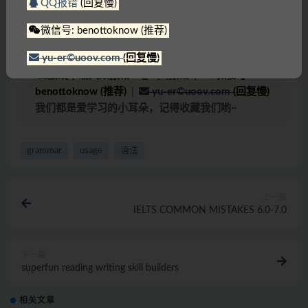
QQ报错
(回复慢)
文件，甚至可能会产生额外的费用。
温馨提示2
：网盘中内容均为互联网收集整理，资源
微信号: benottoknow (推荐)
里包含的联系方式（含电话、微信、QQ等）请谨慎
yu-er©uoov.com
(回复慢)
对待，不要轻信任何人转账和打款要求。
链接或下载失效报错：
QQ报错
|
微信号:
benottoknow (推荐)
|
yu-er©uoov.com
(回复慢)
我们都是爱学习的小耳朵，记得收藏我们哟~
grammar
usage
语法
上一篇
IELTS COMMON MISTAKES 6.0-7.0
下一篇
superfun reading writing skill builders
相关文章