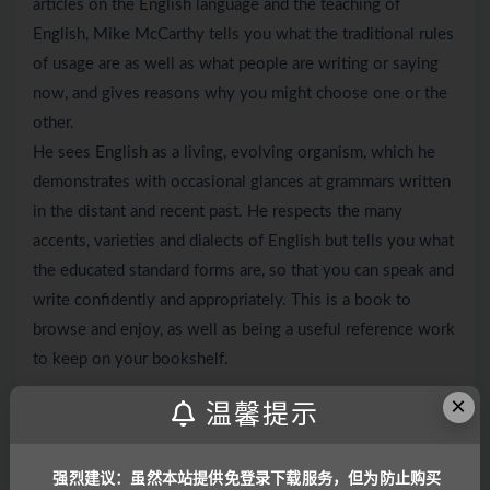
articles on the English language and the teaching of
English, Mike McCarthy tells you what the traditional rules
of usage are as well as what people are writing or saying
now, and gives reasons why you might choose one or the
other.
He sees English as a living, evolving organism, which he
demonstrates with occasional glances at grammars written
in the distant and recent past. He respects the many
accents, varieties and dialects of English but tells you what
the educated standard forms are, so that you can speak and
write confidently and appropriately. This is a book to
browse and enjoy, as well as being a useful reference work
to keep on your bookshelf.
×
温馨提示
目前因技术问题，暂不支持移动设备访问，
支付完成后，下载位置一般在右上角，显示
如“立即下载 密码:****”
强烈建议：虽然本站提供免登录下载服务，但为防止购买