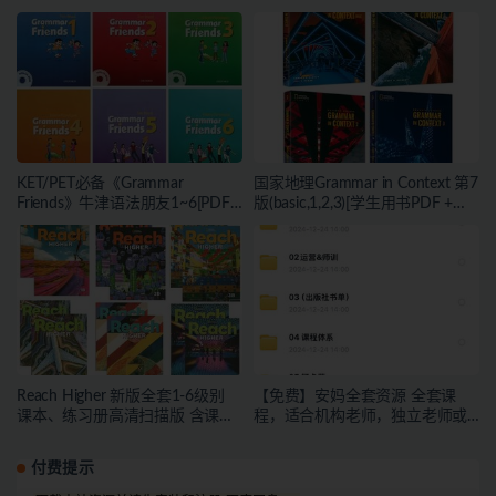
KET/PET必备《Grammar
国家地理Grammar in Context 第7
Friends》牛津语法朋友1~6[PDF/
版(basic,1,2,3)[学生用书PDF +音
老师手册]
频+ 教师+资料]
Reach Higher 新版全套1-6级别
【免费】安妈全套资源 全套课
课本、练习册高清扫描版 含课本
程，适合机构老师，独立老师或
音频
者有教学能力的宝妈下载
付费提示