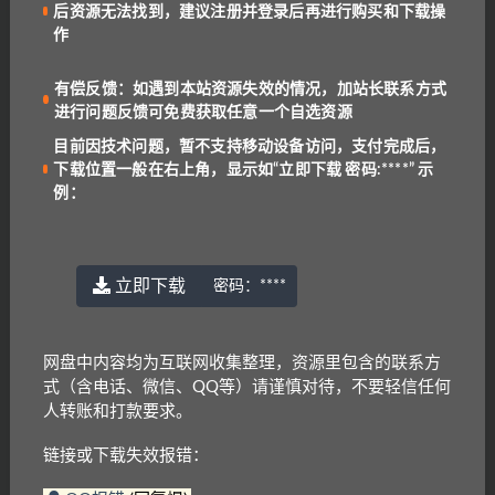
后资源无法找到，建议注册并登录后再进行购买和下载操
强烈建议：虽然本站提供免登录下载服务，
作
但为防止购买后资源无法找到，建议注册并
登录后再进行购买和下载操作
有偿反馈：如遇到本站资源失效的情况，加站长联系方式
有偿反馈：如遇到本站资源失效的情况，加
进行问题反馈可免费获取任意一个自选资源
站长联系方式进行问题反馈可免费获取任意
一个自选资源
目前因技术问题，暂不支持移动设备访问，支付完成后，
下载位置一般在右上角，显示如“立即下载 密码:****” 示
问：
为什么有收费资源？
例：
答
：本站大部分资源均为免费，收费原因有三：1.资
源是高价购来低价分享，2.防止专门卖资源的人投诉
资源，3.本站独家资源
立即下载
密码：
****
问：
下载失败或找不到下载位置？
答
：目前因技术问题，暂不支持移动设备访问，支付
后下载位置一般在右上角，显示为“立即下载 密
网盘中内容均为互联网收集整理，资源里包含的联系方
码:****”
式（含电话、微信、QQ等）请谨慎对待，不要轻信任何
问：
为什么有些解压包会有密码？
人转账和打款要求。
答
：为了避免大家在线直接解压！
密码一般是：
链接或下载失效报错：
www.yu-er.com
，
yu-er.com
或者
29901943
温馨提示1
：为了网盘内容持续有效，请勿在线解压