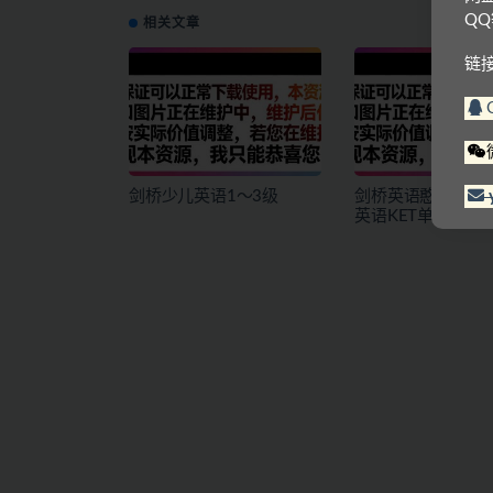
Q
相关文章
链
剑桥少儿英语1～3级
剑桥英语憨爸巫老
英语KET单词课