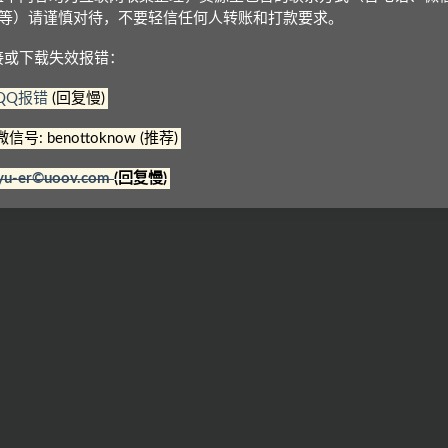
Q等）请谨慎对待，不要轻信任何人转账和打款要求。
接或下载失效报错：
QQ报错
(回复慢)
微信号: benottoknow (推荐)
师剑桥
剑桥少儿英语预备级下
剑桥少儿英语预备级上
yu-er©uoov.com
(回复慢)