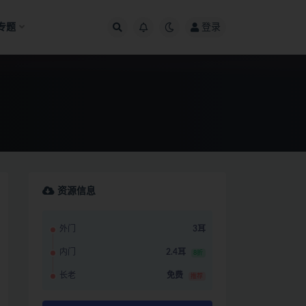
专题
登录
资源信息
外门
3耳
内门
2.4耳
8折
长老
免费
推荐