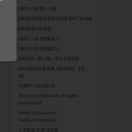
剑桥少儿英语1～3级
剑桥英语憨爸巫老师剑桥英语KET单词课
剑桥英语分级读物
剑桥少儿英语预备级下
剑桥少儿英语预备级上
剑桥EIM（第二版）学生书高清版
036.剑桥KET单词课【憨爸Ket】【完
结】
牛津树1-3阶视频.zip
The Oxford Dictionary of English
Grammar.pdf
Oxford Dictionary of
English.dictionary.zip
小学英语-牛津-译林版