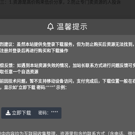
三：1.资源是高价购来低价分享，2.防止专门卖资源的人投诉
问，支付后下载位置一般在右上角，显示为“立即下载 密
温馨提示
烈建议：虽然本站提供免登录下载服务，但为防止购买后资源无法找到
是：
www.yu-er.com
，
yu-er.com
或者
29901943
注册并登录后再进行购买和下载操作
在线解压文件，甚至可能会产生额外的费用。
理，资源里包含的联系方式（含电话、微信、QQ等）请谨慎对
偿反馈：如遇到本站资源失效的情况，加站长联系方式进行问题反馈可
取任意一个自选资源
号: benottoknow (推荐)
|
yu-er©uoov.com
(回复慢)
前因技术问题，暂不支持移动设备访问，支付完成后，下载位置一般在
~
，显示如“立即下载 密码:****” 示例：
立即下载
密码：
****
上一篇
下一篇
备级下
剑桥英语憨爸巫老师剑桥英语KET单词课
盘中内容均为互联网收集整理，资源里包含的联系方式（含电话、微