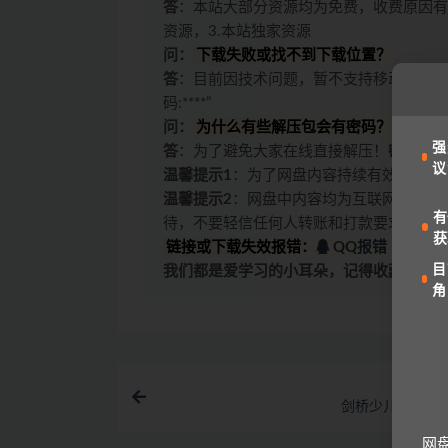
答
：本站大部分资源均为免费，收费原因有
资源，3.本站独家资源
问：
下载失败或找不到下载位置？
答
：目前因技术问题，暂不支持移动设备访
码:****”
问：
为什么有些解压包会有密码？
强
答
：为了避免大家在线直接解压！
密码一般
议
温馨提示1
：为了网盘内容持续有效，请勿
温馨提示2
：网盘中内容均为互联网收集整
有
待，不要轻信任何人转账和打款要求。
获
链接或下载失效报错：
QQ报错
|
微信
目
我们都是爱学习的小耳朵，记得收藏我们哟
角
剑桥少儿英语预
网