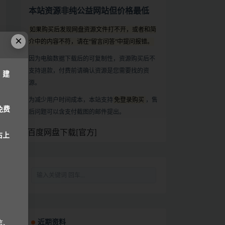
本站资源非纯公益网站但价格最低
如果购买后发现网盘资源文件打不开，或者和简
×
介中的内容不符，请在“留言问答”中提问报错。
因为电脑数据下载后的可复制性，资源购买后不
支持退款，付费前请确认资源是您需要找的资
，建
源。
为减少用户时间成本，本站支持
免登录购买
，售
免费
后问题可以含支付截图的邮件提出。
百度网盘下载[官方]
右上
近期资料
信、