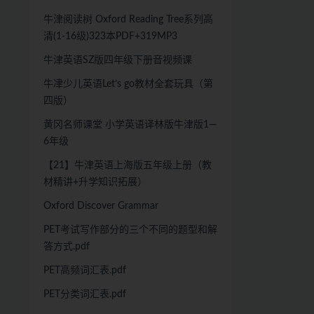
牛津阅读树 Oxford Reading Tree系列高
清(1-16级)323本PDF+319MP3
牛津英语SZ版四年级下册音视频课
牛冿少儿英语Let’s go教材全套玩具（第
四版）
黄冈名师课堂 小学英语译林版牛津版1—
6年级
【21】牛津英语上海版五年级上册（教
材精讲+升学知识拓展）
Oxford Discover Grammar
PET考试写作部分的三个不同的题型和解
答方式.pdf
PET高频词汇表.pdf
PET分类词汇表.pdf