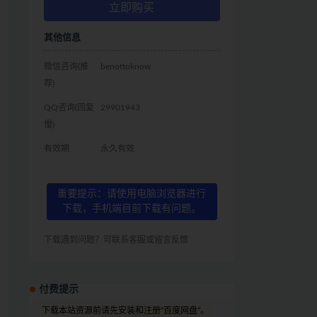
立即购买
其他信息
微信咨询(推
benottoknow
荐)
QQ咨询(回复
29901943
慢)
有效期
永久有效
重要提示：请使用电脑浏览器进行
下载，手机端目前下载有问题。
下载遇到问题？可联系客服或留言反馈
付费提示
下载本站资源前请先安装和注册“百度网盘”。