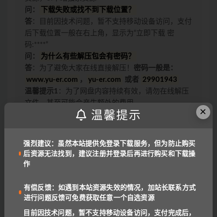
问：
下载失败或找不到下载位置？
答
：目前因技术问题，暂不支持移动设备访问，支付
后下载位置一般在右上角，显示为“立即下载 密
码:****”
问：
为什么有些解压包会有密码？
答
：为了避免大家在线直接解压！
密码一般是：
www.yu-er.com
，
yu-er.com
或者
29901943
温馨提示1
：为了网盘内容持续有效，请勿在线解压
文件，甚至可能会产生额外的费用。
×
温馨提示
温馨提示2
：网盘中内容均为互联网收集整理，资源
里包含的联系方式（含电话、微信、QQ等）请谨慎
对待，不要轻信任何人转账和打款要求。
强烈建议：虽然本站提供免登录下载服务，但为防止购买
链接或下载失效报错：
QQ报错
|
微信号:
后资源无法找到，建议注册并登录后再进行购买和下载操
benottoknow (推荐)
|
yu-er©uoov.com
(回复慢)
作
我们都是爱学习的小耳朵，记得收藏我们哟~
有偿反馈：如遇到本站资源失效的情况，加站长联系方式
进行问题反馈可免费获取任意一个自选资源
目前因技术问题，暂不支持移动设备访问，支付完成后，