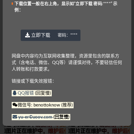
上一篇
下载位置一般在右上角，显示如“立即下载 密码:****” 示
PET考试写作部分的三个不同的题型和解答方式.pdf
例：
下一篇
【21】牛津英语上海版五年级上册（教材精讲+升学知
立即下载
密码：
****
识拓展）
相关文章
网盘中内容均为互联网收集整理，资源里包含的联系方
式（含电话、微信、QQ等）请谨慎对待，不要轻信任何
人转账和打款要求。
链接或下载失效报错：
QQ报错
(回复慢)
剑桥少儿英语1～3级
剑桥英语憨爸巫老师剑桥英语KET
单词课
微信号: benottoknow (推荐)
yu-er©uoov.com
(回复慢)