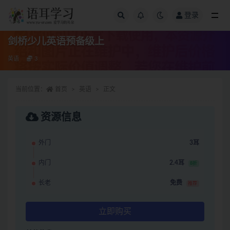
登录
全部
剑桥少儿英语预备级上
英语
3
当前位置：
首页
英语
正文
资源信息
外门
3耳
内门
2.4耳
8折
长老
免费
推荐
立即购买