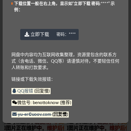
上一篇
下载位置一般在右上角，显示如“立即下载 密码:****” 示
剑桥EIM（第二版）学生书高清版
例：
下一篇
剑桥少儿英语预备级下
立即下载
密码：
****
相关文章
网盘中内容均为互联网收集整理，资源里包含的联系方
式（含电话、微信、QQ等）请谨慎对待，不要轻信任何
人转账和打款要求。
链接或下载失效报错：
QQ报错
(回复慢)
剑桥少儿英语1～3级
剑桥英语憨爸巫老师剑桥英语KET
单词课
微信号: benottoknow (推荐)
yu-er©uoov.com
(回复慢)