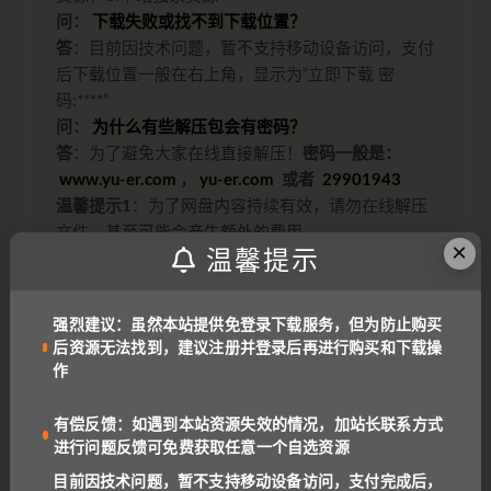
问：
下载失败或找不到下载位置？
答
：目前因技术问题，暂不支持移动设备访问，支付
后下载位置一般在右上角，显示为“立即下载 密
码:****”
问：
为什么有些解压包会有密码？
答
：为了避免大家在线直接解压！
密码一般是：
www.yu-er.com
，
yu-er.com
或者
29901943
温馨提示1
：为了网盘内容持续有效，请勿在线解压
文件，甚至可能会产生额外的费用。
×
温馨提示
温馨提示2
：网盘中内容均为互联网收集整理，资源
里包含的联系方式（含电话、微信、QQ等）请谨慎
对待，不要轻信任何人转账和打款要求。
强烈建议：虽然本站提供免登录下载服务，但为防止购买
链接或下载失效报错：
QQ报错
|
微信号:
后资源无法找到，建议注册并登录后再进行购买和下载操
benottoknow (推荐)
|
yu-er©uoov.com
(回复慢)
作
我们都是爱学习的小耳朵，记得收藏我们哟~
有偿反馈：如遇到本站资源失效的情况，加站长联系方式
进行问题反馈可免费获取任意一个自选资源
目前因技术问题，暂不支持移动设备访问，支付完成后，