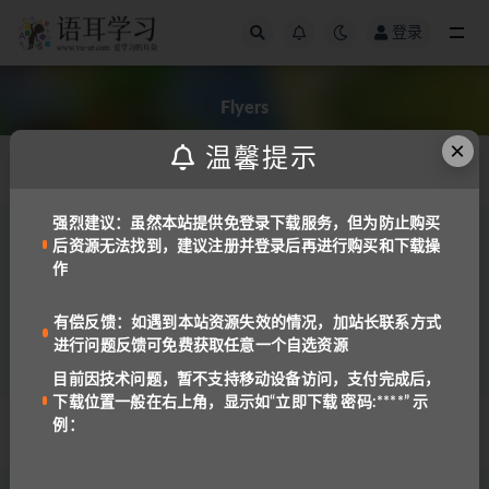
登录
全部
Flyers
×
温馨提示
发布日期
强烈建议：虽然本站提供免登录下载服务，但为防止购买
后资源无法找到，建议注册并登录后再进行购买和下载操
备考工具
备课资料
作
剑桥少儿英语（YLE）官方备考教材一二三
级：Fun for Starters/Movers/Flyers 第4版全
套资源（音频+学生/老师）
1.3K
3
有偿反馈：如遇到本站资源失效的情况，加站长联系方式
进行问题反馈可免费获取任意一个自选资源
目前因技术问题，暂不支持移动设备访问，支付完成后，
下载位置一般在右上角，显示如“立即下载 密码:****” 示
例：
© 2022 语耳学习
京ICP备14037962号-2