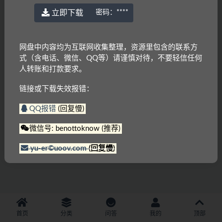
立即下载
密码：
****
网盘中内容均为互联网收集整理，资源里包含的联系方
式（含电话、微信、QQ等）请谨慎对待，不要轻信任何
人转账和打款要求。
链接或下载失效报错：
QQ报错
(回复慢)
微信号: benottoknow (推荐)
yu-er©uoov.com
(回复慢)
首页
分类
问答
我的
顶部