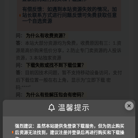
有偿反馈：如遇到本站资源失效的情况，加
站长联系方式进行问题反馈可免费获取任意
一个自选资源
问：
为什么有收费资源？
答
：本站大部分资源均为免费，收费原因有三：1.资
源是高价购来低价分享，2.防止专门卖资源的人投诉
资源，3.本站独家资源
问：
下载失败或找不到下载位置？
答
：目前因技术问题，暂不支持移动设备访问，支付
后下载位置一般在右上角，显示为“立即下载 密
码:****”
问：
为什么有些解压包会有密码？
答
：为了避免大家在线直接解压！
密码一般是：
×
温馨提示
www.yu-er.com
，
yu-er.com
或者
29901943
温馨提示1
：为了网盘内容持续有效，请勿在线解压
文件，甚至可能会产生额外的费用。
强烈建议：虽然本站提供免登录下载服务，但为防止购买
温馨提示2
：网盘中内容均为互联网收集整理，资源
后资源无法找到，建议注册并登录后再进行购买和下载操