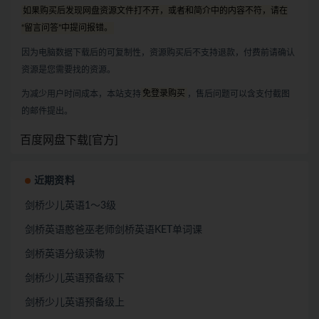
如果购买后发现网盘资源文件打不开，或者和简介中的内容不符，请在
“留言问答”中提问报错。
因为电脑数据下载后的可复制性，资源购买后不支持退款，付费前请确认
资源是您需要找的资源。
为减少用户时间成本，本站支持
免登录购买
，售后问题可以含支付截图
的邮件提出。
百度网盘下载[官方]
近期资料
剑桥少儿英语1～3级
剑桥英语憨爸巫老师剑桥英语KET单词课
剑桥英语分级读物
剑桥少儿英语预备级下
剑桥少儿英语预备级上