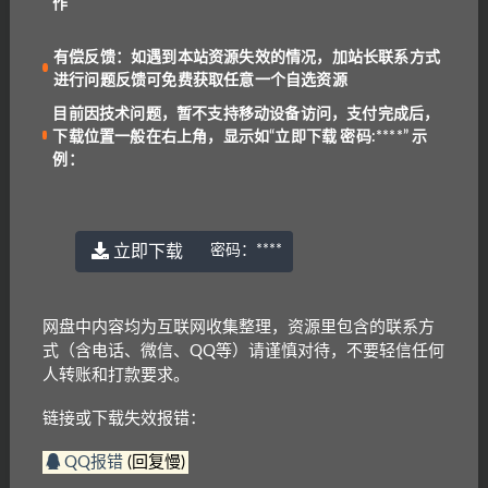
里包含的联系方式（含电话、微信、QQ等）请谨慎
作
对待，不要轻信任何人转账和打款要求。
链接或下载失效报错：
QQ报错
|
微信号:
有偿反馈：如遇到本站资源失效的情况，加站长联系方式
进行问题反馈可免费获取任意一个自选资源
benottoknow (推荐)
|
yu-er©uoov.com
(回复慢)
我们都是爱学习的小耳朵，记得收藏我们哟~
目前因技术问题，暂不支持移动设备访问，支付完成后，
下载位置一般在右上角，显示如“立即下载 密码:****” 示
例：
Teach
Writing
立即下载
密码：
****
上一篇
The Oxford Dictionary of English Grammar[PDF]
网盘中内容均为互联网收集整理，资源里包含的联系方
下一篇
式（含电话、微信、QQ等）请谨慎对待，不要轻信任何
25 Nonfiction Passages with Vocabulary Building
人转账和打款要求。
crosswords
相关文章
链接或下载失效报错：
QQ报错
(回复慢)