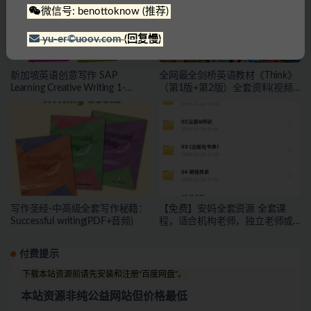
微信号: benottoknow (推荐)
yu-er©uoov.com
(回复慢)
新加坡英语创意写作 SAP
全网最全剑桥英语教材《Think》
Learning Creative Writing 1-
（第1版+第2版）全套资料(视频
6（PDF）
+PDF+音频+练习册+答案+点读包
+教师资源)
写作圣经-中高级全套写作秘籍：
【免费】安妈全套资源 全套课
Successful writing(PDF+音频)
程，适合机构老师，独立老师或
者有教学能力的宝妈下载
付费提示
下载本站资源前请先安装和注册“百度网盘”。
本站资源非纯公益网站但价格最低