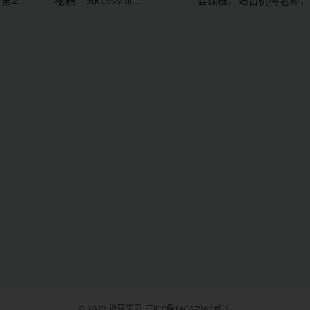
+第2
秘籍：Successful
套课程，适合机构老师，
writing(PDF+音频)
独立老师或者有教学能力
册+答案
的宝妈下载
© 2022 语耳学习
京ICP备14037962号-2