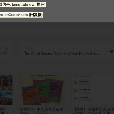
微信号: benottoknow (推荐)
号: benottoknow (推荐)
|
yu-er©uoov.com
(回复慢)
~
yu-er©uoov.com
(回复慢)
上一篇
下一篇
s[PDF]
The Art of Screen Time: How Your Family Can
Balance Digital Media and Real Life
教材
写作圣经-中高级全套写作
【免费】安妈全套资源 