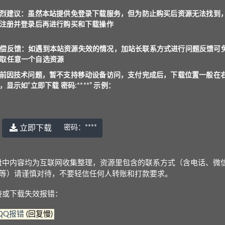
烈建议：虽然本站提供免登录下载服务，但为防止购买后资源无法找到
访问，支付完成后，下载位置一般在右上角，显示如“立
注册并登录后再进行购买和下载操作
服务，但为防止购买后资源无法找到，建议注册并登录
偿反馈：如遇到本站资源失效的情况，加站长联系方式进行问题反馈可
取任意一个自选资源
况，加站长联系方式进行问题反馈可免费获取任意一个
前因技术问题，暂不支持移动设备访问，支付完成后，下载位置一般在
，显示如“立即下载 密码:****” 示例：
三：1.资源是高价购来低价分享，2.防止专门卖资源的人投诉
立即下载
密码：
****
问，支付后下载位置一般在右上角，显示为“立即下载 密
盘中内容均为互联网收集整理，资源里包含的联系方式（含电话、微
Q等）请谨慎对待，不要轻信任何人转账和打款要求。
是：
www.yu-er.com
，
yu-er.com
或者
29901943
接或下载失效报错：
在线解压文件，甚至可能会产生额外的费用。
理，资源里包含的联系方式（含电话、微信、QQ等）请谨慎对
QQ报错
(回复慢)