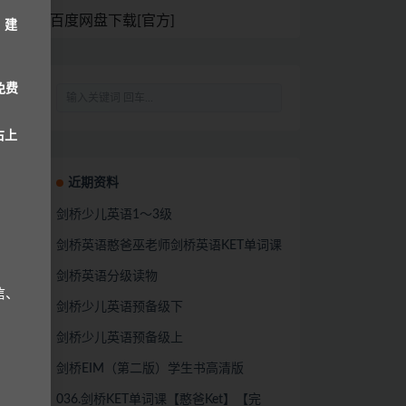
百度网盘下载[官方]
，建
免费
右上
近期资料
剑桥少儿英语1～3级
剑桥英语憨爸巫老师剑桥英语KET单词课
剑桥英语分级读物
信、
剑桥少儿英语预备级下
剑桥少儿英语预备级上
剑桥EIM（第二版）学生书高清版
036.剑桥KET单词课【憨爸Ket】【完