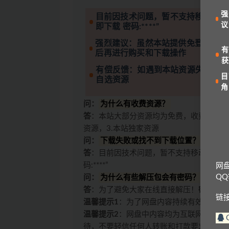
强
目前因技术问题，暂不支持移动设备
议
即下载 密码:****”
强烈建议：虽然本站提供免登录下载
有
后再进行购买和下载操作
获
有偿反馈：如遇到本站资源失效的情
目
自选资源
角
问：
为什么有收费资源？
答
：本站大部分资源均为免费，收费原因有
资源，3.本站独家资源
问：
下载失败或找不到下载位置？
答
：目前因技术问题，暂不支持移动设备访
码:****”
网
Q
问：
为什么有些解压包会有密码？
答
：为了避免大家在线直接解压！
密码一般
链
温馨提示1
：为了网盘内容持续有效，请勿
温馨提示2
：网盘中内容均为互联网收集整
待，不要轻信任何人转账和打款要求。