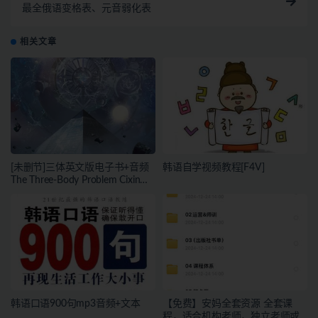
最全俄语变格表、元音弱化表
相关文章
[未删节]三体英文版电子书+音频
韩语自学视频教程[F4V]
The Three-Body Problem Cixin
Liu（epub/pdf/mobi+音频）
韩语口语900句mp3音频+文本
【免费】安妈全套资源 全套课
程，适合机构老师，独立老师或