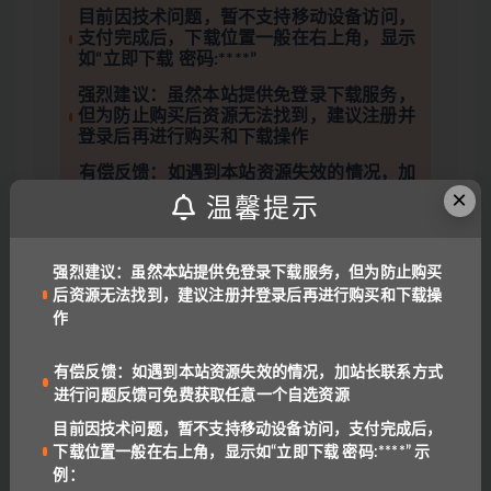
目前因技术问题，暂不支持移动设备访问，
支付完成后，下载位置一般在右上角，显示
如“立即下载 密码:****”
强烈建议：虽然本站提供免登录下载服务，
但为防止购买后资源无法找到，建议注册并
登录后再进行购买和下载操作
有偿反馈：如遇到本站资源失效的情况，加
站长联系方式进行问题反馈可免费获取任意
×
温馨提示
一个自选资源
问：
为什么有收费资源？
强烈建议：虽然本站提供免登录下载服务，但为防止购买
答
：本站大部分资源均为免费，收费原因有三：1.资
后资源无法找到，建议注册并登录后再进行购买和下载操
源是高价购来低价分享，2.防止专门卖资源的人投诉
作
资源，3.本站独家资源
问：
下载失败或找不到下载位置？
有偿反馈：如遇到本站资源失效的情况，加站长联系方式
进行问题反馈可免费获取任意一个自选资源
答
：目前因技术问题，暂不支持移动设备访问，支付
后下载位置一般在右上角，显示为“立即下载 密
目前因技术问题，暂不支持移动设备访问，支付完成后，
码:****”
下载位置一般在右上角，显示如“立即下载 密码:****” 示
例：
问：
为什么有些解压包会有密码？