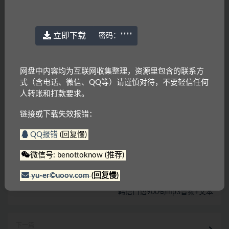
答
：为了避免大家在线直接解压！
密码一般是：
www.yu-er.com
，
yu-er.com
或者
29901943
温馨提示1
：为了网盘内容持续有效，请勿在线解压
立即下载
密码：
****
文件，甚至可能会产生额外的费用。
温馨提示2
：网盘中内容均为互联网收集整理，资源
里包含的联系方式（含电话、微信、QQ等）请谨慎
网盘中内容均为互联网收集整理，资源里包含的联系方
对待，不要轻信任何人转账和打款要求。
式（含电话、微信、QQ等）请谨慎对待，不要轻信任何
链接或下载失效报错：
QQ报错
|
微信号:
人转账和打款要求。
benottoknow (推荐)
|
yu-er©uoov.com
(回复慢)
链接或下载失效报错：
我们都是爱学习的小耳朵，记得收藏我们哟~
QQ报错
(回复慢)
三体
习字帖
韩语
韩语发音
微信号: benottoknow (推荐)
yu-er©uoov.com
(回复慢)
上一篇
韩语口语900句mp3音频+文本
下一篇