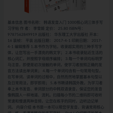
基本信息 图书名称： 韩语发音入门 1000核心词三体手写
习字帖 作 者： 李雪姬 定价： 25.80 ISBN号：
9787562849919 出版社： 华东理工大学出版社 开本：
16 装帧： 平装 出版日期： 2017-4-1 印刷日期： 2017-
4-1 编辑推荐 1.本书作为字帖，收录超实用的三种手写字
体，让您写出一手漂亮的韩文字； 2.本书收录贴近生活的
核心词汇，并按照字母顺序编排； 3.每一个单词均标明罗
马注音，即便是初次接触的单词，使学习者按照正确的发
音方法读出单词来； 4.每一个单词均含有一句常用句型，
在写单词、读单词的过程中，自然而然地掌握基本句型以
及日常用法，即学即用； 5.本书聘请韩国外教，为学习者
奉上本书发音、单词部分的中韩双语录音，保证您的发音
像韩国人一样地道、流利。扫描每小节的二维码即可收听
常速和慢速两种音频，让您在练字的同时，边听边记单
词。 内容介绍 本书是一本可以帮您学发音、背诵常用核心