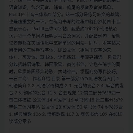
词、练一手漂亮韩文的手写字帖。 PartⅠ介绍韩语的基本
语音知识，包含元音、辅音、韵尾的发音及音变现象。
PartⅡ四十音三体描红部分。这一部分是练习韩文的基础，
也是超重要的一环。在练习书写的过程中就自然将四十音
熟记于心。 PartⅢ三体习字帖，甄选约1000个韩语核心
词，每一个单词均标明罗马音及词义，并配备例句，帮助
读者能够在实际语境中掌握单词的用法。同时，本字帖采
用常用的三种手写字体，即公文体（相当于汉字的宋
体）、可爱体、草书体，让您练就一手漂亮韩语。 附录部
分包括韩语诗歌、韩国歌谣、商务书信，让您在练字的同
时，欣赏韩国经典诗歌、卖萌神曲，掌握商务写作技巧，
一石二鸟！ 作者介绍 目录 第一部分?6?9韩语发音入门 1.
韩语简介 2 2. 韩语字母构成 2 3. 元音的发音 3 4. 辅音的发
音 7 5. 韵尾的发音 11 6. 音变现象 12 第二部分?6?9四十
音三体描红 公文体 14 可爱体 16 草书体 18 第三部分?6?9
韩语三体习字帖 公文体 23 可爱体 50 草书体 74 附?6?9录
1. 经典诗歌 106 2. 清新歌谣 107 3. 商务书信 109 在线试
读部分章节