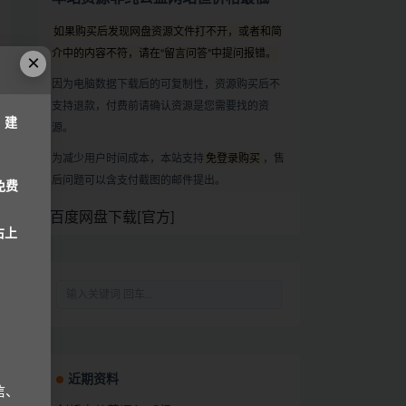
如果购买后发现网盘资源文件打不开，或者和简
介中的内容不符，请在“留言问答”中提问报错。
×
因为电脑数据下载后的可复制性，资源购买后不
支持退款，付费前请确认资源是您需要找的资
，建
源。
为减少用户时间成本，本站支持
免登录购买
，售
后问题可以含支付截图的邮件提出。
免费
百度网盘下载[官方]
右上
近期资料
信、