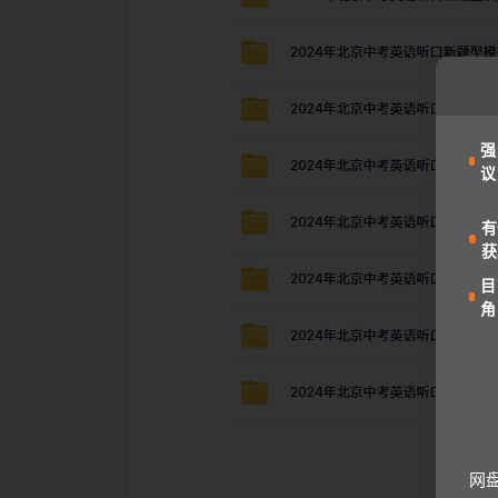
强
议
有
获
目
角
网