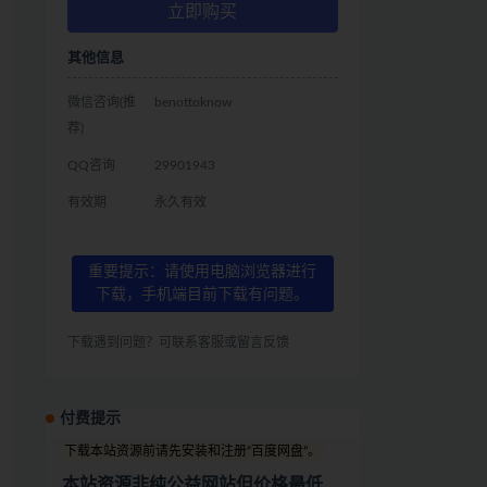
立即购买
其他信息
微信咨询(推
benottoknow
荐)
QQ咨询
29901943
有效期
永久有效
重要提示：请使用电脑浏览器进行
下载，手机端目前下载有问题。
下载遇到问题？可联系客服或留言反馈
付费提示
下载本站资源前请先安装和注册“百度网盘”。
本站资源非纯公益网站但价格最低