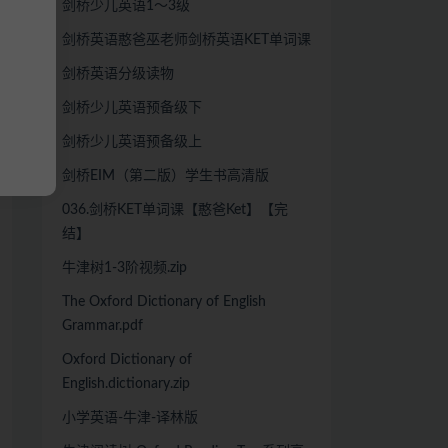
剑桥少儿英语1～3级
剑桥英语憨爸巫老师剑桥英语KET单词课
剑桥英语分级读物
剑桥少儿英语预备级下
剑桥少儿英语预备级上
剑桥EIM（第二版）学生书高清版
036.剑桥KET单词课【憨爸Ket】【完
结】
牛津树1-3阶视频.zip
The Oxford Dictionary of English
Grammar.pdf
Oxford Dictionary of
English.dictionary.zip
小学英语-牛津-译林版