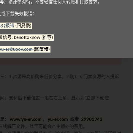
Q等）请谨慎对待，不要轻信任何人转账和打款要求。
接或下载失效报错：
访问，支付完成后，下载位置一般在右上角，显示如“立
QQ报错
(回复慢)
服务，但为防止购买后资源无法找到，建议注册并登录
微信号: benottoknow (推荐)
yu-er©uoov.com
(回复慢)
况，加站长联系方式进行问题反馈可免费获取任意一个
三：1.资源是高价购来低价分享，2.防止专门卖资源的人投诉
问，支付后下载位置一般在右上角，显示为“立即下载 密
是：
www.yu-er.com
，
yu-er.com
或者
29901943
在线解压文件，甚至可能会产生额外的费用。