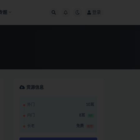
专题
登录
资源信息
外门
10耳
内门
8耳
8折
长老
免费
推荐