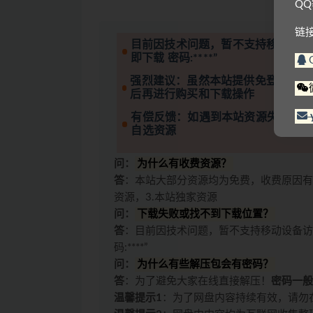
Q
链
目前因技术问题，暂不支持移动设备
即下载 密码:****”
强烈建议：虽然本站提供免登录下载
后再进行购买和下载操作
有偿反馈：如遇到本站资源失效的情
自选资源
问：
为什么有收费资源？
答
：本站大部分资源均为免费，收费原因有
资源，3.本站独家资源
问：
下载失败或找不到下载位置？
答
：目前因技术问题，暂不支持移动设备访
码:****”
问：
为什么有些解压包会有密码？
答
：为了避免大家在线直接解压！
密码一般
温馨提示1
：为了网盘内容持续有效，请勿