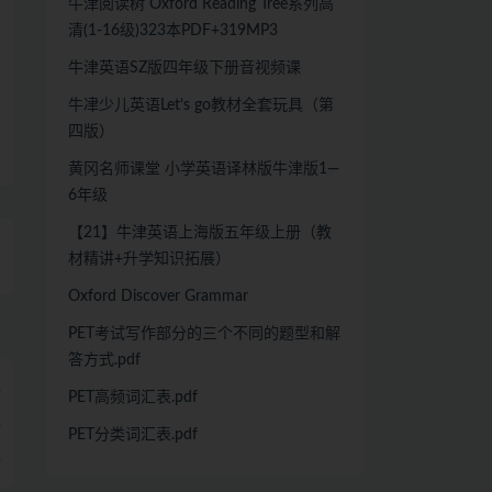
牛津阅读树 Oxford Reading Tree系列高
清(1-16级)323本PDF+319MP3
牛津英语SZ版四年级下册音视频课
牛冿少儿英语Let’s go教材全套玩具（第
四版）
黄冈名师课堂 小学英语译林版牛津版1—
6年级
【21】牛津英语上海版五年级上册（教
材精讲+升学知识拓展）
Oxford Discover Grammar
PET考试写作部分的三个不同的题型和解
答方式.pdf
PET高频词汇表.pdf
PET分类词汇表.pdf