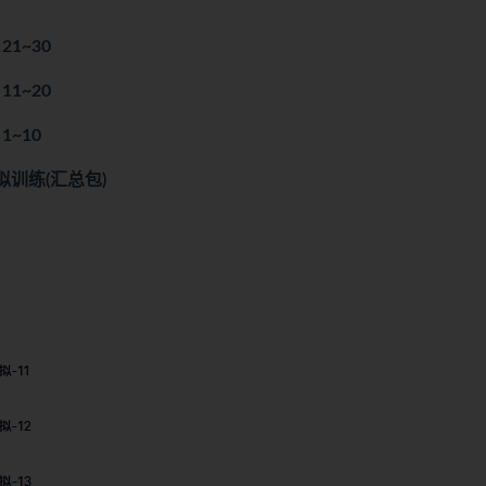
1~30
1~20
~10
拟训练(汇总包)