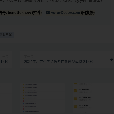
理，资源里包含的联系方式（含电话、微信、QQ等）请谨慎对
号: benottoknow (推荐)
|
yu-er©uoov.com
(回复慢)
~
模拟考试
上一篇
下一篇
~10
2024年北京中考英语听口新题型模拟 21~30