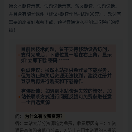
篇文本朗读示范、命题说话示范、短文朗读、命题说话。
并且含有随堂课件（建议+朗读作品+试题30套），欢迎有
需要的朋友们观看下载，预祝普通话水平测试取得好的成
绩！
目前因技术问题，暂不支持移动设备访问，
支付完成后，下载位置一般在右上角，显示
如“立即下载 密码:****”
强烈建议：虽然本站提供免登录下载服务，
但为防止购买后资源无法找到，建议注册并
登录后再进行购买和下载操作
有偿反馈：如遇到本站资源失效的情况，加
站长联系方式进行问题反馈可免费获取任意
一个自选资源
问：
为什么有收费资源？
答
：本站大部分资源均为免费，收费原因有三：1.资
源是高价购来低价分享，2.防止专门卖资源的人投诉