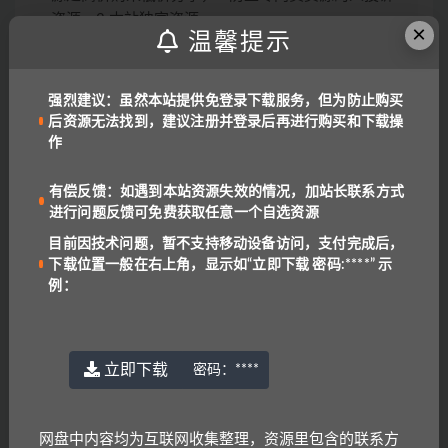
资源，3.本站独家资源
×
温馨提示
问：
下载失败或找不到下载位置？
答
：目前因技术问题，暂不支持移动设备访问，支付
后下载位置一般在右上角，显示为“立即下载 密
强烈建议：虽然本站提供免登录下载服务，但为防止购买
码:****”
后资源无法找到，建议注册并登录后再进行购买和下载操
问：
为什么有些解压包会有密码？
作
答
：为了避免大家在线直接解压！
密码一般是：
www.yu-er.com
，
yu-er.com
或者
29901943
有偿反馈：如遇到本站资源失效的情况，加站长联系方式
温馨提示1
：为了网盘内容持续有效，请勿在线解压
进行问题反馈可免费获取任意一个自选资源
文件，甚至可能会产生额外的费用。
目前因技术问题，暂不支持移动设备访问，支付完成后，
温馨提示2
：网盘中内容均为互联网收集整理，资源
下载位置一般在右上角，显示如“立即下载 密码:****” 示
里包含的联系方式（含电话、微信、QQ等）请谨慎
例：
对待，不要轻信任何人转账和打款要求。
链接或下载失效报错：
QQ报错
|
微信号:
benottoknow (推荐)
|
yu-er©uoov.com
(回复慢)
立即下载
密码：
****
我们都是爱学习的小耳朵，记得收藏我们哟~
网盘中内容均为互联网收集整理，资源里包含的联系方
普通话