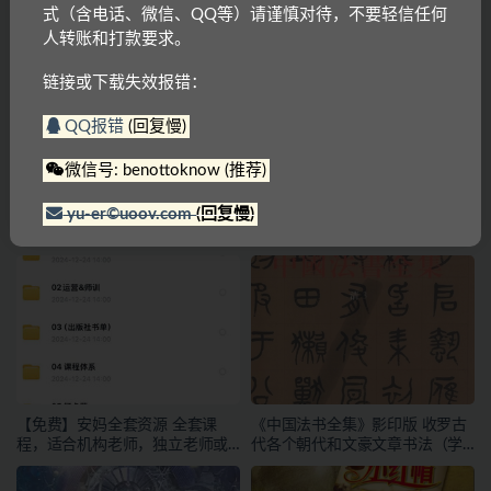
式（含电话、微信、QQ等）请谨慎对待，不要轻信任何
人转账和打款要求。
上一篇
链接或下载失效报错：
New Concept English 1~4（新概念英语）全4册[教师
+学生+答案+练习+音频+笔记]
QQ报错
(回复慢)
下一篇
微信号: benottoknow (推荐)
国家地理Grammar in Context 第7版(basic,1,2,3)[学生用
书PDF +音频+ 教师+资料]
yu-er©uoov.com
(回复慢)
相关文章
【免费】安妈全套资源 全套课
《中国法书全集》影印版 收罗古
程，适合机构老师，独立老师或
代各个朝代和文豪文章书法（学
者有教学能力的宝妈下载
习书法参考资料）