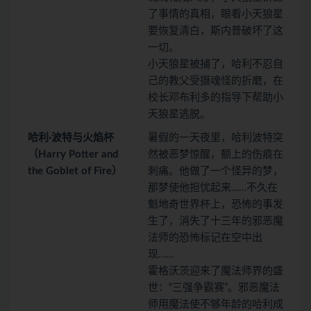
了事情的真相，眼看小天狼星
要恢复清白，斯内普破坏了这
一切。
小天狼星被捕了，哈利不忍自
己的教父受摄魂怪的折磨，在
校长邓布利多的指导下帮助小
天狼星逃脱。
哈利·波特与火焰杯
暑假的一天夜里，哈利波特突
（Harry Potter and
然被恶梦惊醒，额上的伤痕在
the Goblet of Fire）
刺痛。他做了一个怪异的梦，
那梦使他担忧起来……不久在
魁地奇世界杯上，恐怖的事发
生了，消失了十三年的邪恶魔
法师的恐怖标记在空中出
现……
霍格沃茨迎来了魔法师界的盛
世：“三强争霸赛”。邪恶魔法
师用魔法使不够年龄的哈利成