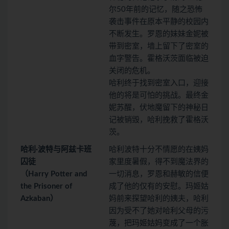
尔50年前的记忆，随之恐怖
袭击事件在原本平静的校园内
不断发生。罗恩的妹妹金妮被
带到密室，墙上留下了密室的
血字警告。霍格沃茨面临被迫
关闭的危机。
哈利终于找到密室入口，迎接
他的将是可怕的挑战。最终金
妮苏醒，伏地魔留下的神秘日
记被销毁，哈利挽救了霍格沃
茨。
哈利·波特与阿兹卡班
哈利波特十分不情愿的在姨妈
囚徒
家里度暑假，得不到魔法界的
（Harry Potter and
一切消息，罗恩和赫敏的信便
the Prisoner of
成了他的仅有的安慰。玛姬姑
Azkaban）
妈前来探望哈利的姨夫，哈利
因为受不了她对哈利父母的污
蔑，把玛姬姑妈变成了一个胀