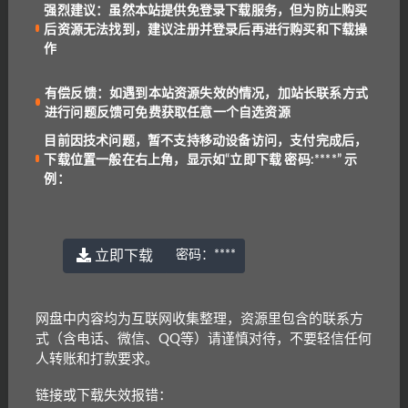
沃茨，然而邓布利多不愿见
强烈建议：虽然本站提供免登录下载服务，但为防止购买
他，海格不知去向。更糟糕的
后资源无法找到，建议注册并登录后再进行购买和下载操
作
是，哈利越来越频繁地梦见一
道长廊，每当他快要走进长廊
有偿反馈：如遇到本站资源失效的情况，加站长联系方式
尽头的门时，他都会头痛欲裂
进行问题反馈可免费获取任意一个自选资源
从梦中惊醒，觉得自己的身体
里蠕动着一条大蛇，
目前因技术问题，暂不支持移动设备访问，支付完成后，
下载位置一般在右上角，显示如“立即下载 密码:****” 示
大蛇的影子在哈利的脑海里越
例：
来越清晰，伏地魔走近了哈
利，这时，邓布利多告诉他一
个天大的秘密。
立即下载
密码：
****
哈利·波特与混血王子
新学期就要开始了，邓布利多
（Harry Potter and
教授却来到德思礼家找到哈利
the Half-Blood
·波特，哈利六年级的学习似
网盘中内容均为互联网收集整理，资源里包含的联系方
Prince）
乎就这样出人意料地开始了。
式（含电话、微信、QQ等）请谨慎对待，不要轻信任何
更出人意料的事还在接踵而
人转账和打款要求。
至，哈利从教室的储藏柜里翻
到一本魔药课本，它的前任主
链接或下载失效报错：