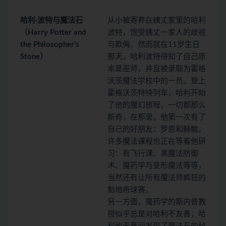
哈利·波特与魔法石
从小被寄养在姨丈家里的哈利
（Harry Potter and
波特，饱受姨丈一家人的歧视
the Philosopher’s
与欺侮，然而就在11岁生日
Stone）
那天，哈利波特得知了自己原
本是巫师，并且被录取为霍格
沃茨魔法学校中的一员。登上
霍格沃茨特快列车，哈利开始
了他的魔幻旅程，一切都那么
新奇，在那里，他第一次有了
自己的好朋友：罗恩和赫敏。
许多魔法课程也正在等着他研
习：有飞行课、黑魔法防御
术、魔药学与变形魔法等等，
当然还有让所有魔法师疯狂的
魁地奇球赛。
另一方面，魔药学的斯内普教
授似乎总是对哈利不友善；哈