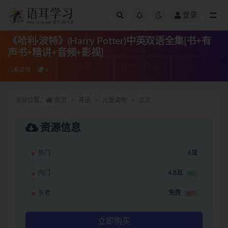
登录
全部
《哈利·波特》(Harry Potter)中英双语全集[书+有
声书+精讲+音频+影视]
儿童读物
6
当前位置：
首页
英语
儿童读物
正文
资源信息
外门
6耳
内门
4.8耳
8折
长老
免费
推荐
立即购买