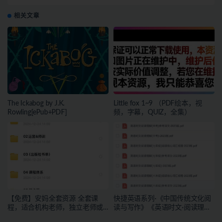
+学生+答案+练习+音频+笔记]
相关文章
The Ickabog by J.K.
Little fox 1~9 （PDF绘本，视
Rowling[ePub+PDF]
频，字幕，QUIZ，全集）
【免费】安妈全套资源 全套课
快捷英语系列·《中国传统文化阅
程，适合机构老师，独立老师或
读与写作》《英语时文·阅读理
者有教学能力的宝妈下载
解》含初高中 更新中