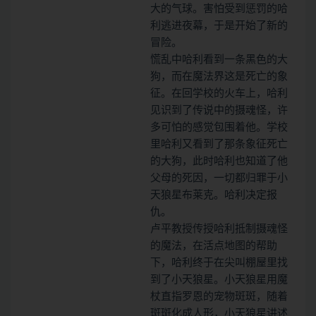
大的气球。害怕受到惩罚的哈
利逃进夜幕，于是开始了新的
冒险。
慌乱中哈利看到一条黑色的大
狗，而在魔法界这是死亡的象
征。在回学校的火车上，哈利
见识到了传说中的摄魂怪，许
多可怕的感觉包围着他。学校
里哈利又看到了那条象征死亡
的大狗，此时哈利也知道了他
父母的死因，一切都归罪于小
天狼星布莱克。哈利决定报
仇。
卢平教授传授哈利抵制摄魂怪
的魔法，在活点地图的帮助
下，哈利终于在尖叫棚屋里找
到了小天狼星。小天狼星用魔
杖直指罗恩的宠物斑斑，随着
斑斑化成人形，小天狼星讲述