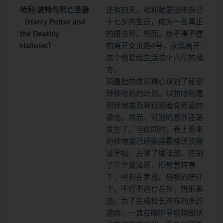
哈利·波特与死亡圣器
还有四天，哈利就要迎来自己
（Harry Potter and
十七岁的生日，成为一名真正
the Deathly
的魔法师。然而，他不得不提
Hallows）
前离开女贞路4号，永远离开
这个他曾经生活过十六年的地
方。
凤凰社的成员精心谋划了秘密
转移哈利的计划，以防哈利遭
到伏地魔及其追随者食死徒的
袭击。然而，可怕的意外还是
发生了。与此同时，卷土重来
的伏地魔已经染指霍格沃茨魔
法学校，占领了魔法部，控制
了半个魔法界，形势急转直
下，哈利在罗恩、赫敏的陪伴
下，不得不逃亡在外，隐形遁
迹。为了完成校长邓布利多的
遗命，一直在暗中寻机销毁伏