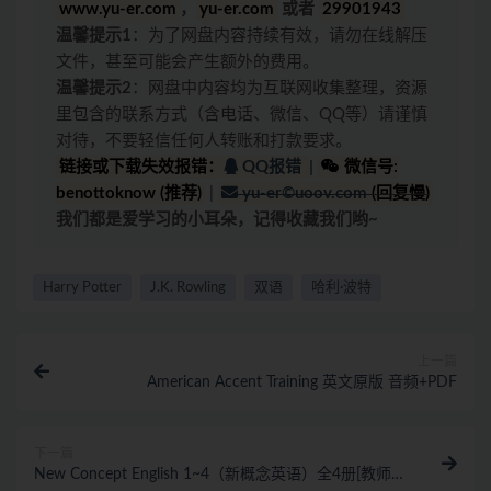
www.yu-er.com
，
yu-er.com
或者
29901943
温馨提示1
：为了网盘内容持续有效，请勿在线解压
文件，甚至可能会产生额外的费用。
温馨提示2
：网盘中内容均为互联网收集整理，资源
里包含的联系方式（含电话、微信、QQ等）请谨慎
对待，不要轻信任何人转账和打款要求。
链接或下载失效报错：
QQ报错
|
微信号:
benottoknow (推荐)
|
yu-er©uoov.com
(回复慢)
我们都是爱学习的小耳朵，记得收藏我们哟~
Harry Potter
J.K. Rowling
双语
哈利·波特
上一篇
American Accent Training 英文原版 音频+PDF
下一篇
New Concept English 1~4（新概念英语）全4册[教师