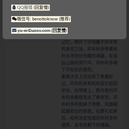
人是“混血王子”，从此哈利在
QQ报错
(回复慢)
神秘“王子”的帮助下成为“魔药
奇才”。
微信号: benottoknow (推荐)
邓布利多开始了给哈利的单独
授课，在课上哈利经历了几段
yu-er©uoov.com
(回复慢)
关于少年伏地魔的惊心动魄的
记忆，揭开了伏地魔不同寻常
的身世之谜。邓布利多带着哈
利去寻找伏地魔的魂器，在遥
远山脉的洞穴中，邓布利多喝
下不知名的毒药。
霍格沃茨上空出现了黑魔标
记，邓布利多和哈利急忙赶回
学校，在塔楼上，斯内普向邓
布利多教授发出了索命咒，邓
布利多仰面掉下塔楼，凤凰唱
起最悲壮的挽歌。在葬礼结束
后，哈利决定完成邓布利多的
遗愿，去寻找剩下的魂器。