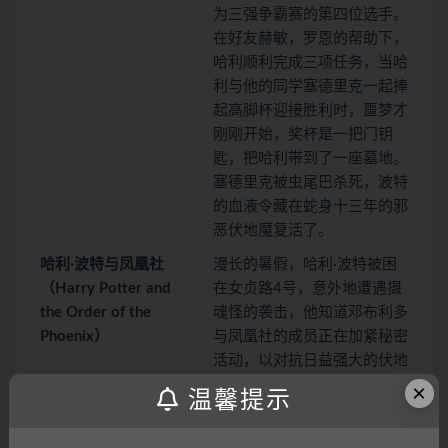
为三强争霸赛的第四位选手。
在好友赫敏，罗恩的帮助下，
哈利顺利完成三项任务，当哈
利与他的同学塞德里克一起捧
起高脚杯迎接胜利时，噩梦才
刚刚开始，奖杯是一把门钥
匙，把哈利带到了一座墓地。
塞德里克被虫尾巴杀死，波特
的血液令藏在蛇身十三年的邪
恶伏地魔复活了。
哈利·波特与凤凰社
漫长的暑假，哈利·波特被困
（Harry Potter and
在女贞路4号，意外地遭遇摄
the Order of the
魂怪的袭击，他知道邓布利多
Phoenix）
与凤凰社的成员正在加紧秘密
活动，以对抗日益强大的伏地
魔。但是所有的人都不愿向他
×
温馨提示
透露更多的情况……
哈利在茫然和愤怒中来到霍格