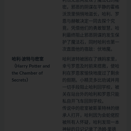
利也无意间发现了魔法石的秘
密。邪恶的阴谋在平静的霍格
沃茨里悄悄地滋长，哈利、罗
恩与赫敏决定一同去探个究
竟，凭借他们的勇敢智慧，哈
利最终阻止邪恶阴谋的发生保
护了魔法石，同时哈利也第一
次直面他的宿敌：伏地魔。
哈利·波特与密室
哈利波特被困在了姨妈家里，
（Harry Potter and
幸亏罗恩及时前来搭救，使哈
the Chamber of
利在罗恩家愉快地度过了剩余
Secrets）
的假期。小精灵多比劝诫并用
一切手段阻止哈利回学校，被
关在站台外的哈利和罗恩只能
私自开飞车回到学校。
传说中的密室被斯莱特林的继
承人打开，哈利因为会蛇佬腔
被所有人怀疑，哈利发现一本
神秘的日记记录了汤姆·里德