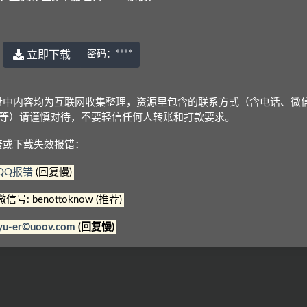
立即下载
密码：
****
© 2022 语耳学习
京ICP备14037962号-2
盘中内容均为互联网收集整理，资源里包含的联系方式（含电话、微
Q等）请谨慎对待，不要轻信任何人转账和打款要求。
接或下载失效报错：
QQ报错
(回复慢)
微信号: benottoknow (推荐)
yu-er©uoov.com
(回复慢)