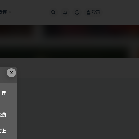
专题
登录
×
，建
免费
右上