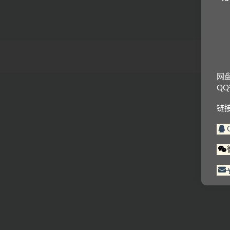
网
Q
链