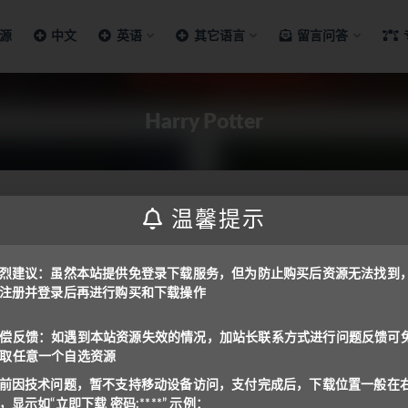
源
中文
英语
其它语言
留言问答
Harry Potter
温馨提示
课资料
烈建议：虽然本站提供免登录下载服务，但为防止购买后资源无法找到
注册并登录后再进行购买和下载操作
arry Potter)中英双语全集[书
音频+影视]
ry Potter）是英国作家J.K.罗琳
偿反馈：如遇到本站资源失效的情况，加站长联系方式进行问题反馈可
取任意一个自选资源
6
前因技术问题，暂不支持移动设备访问，支付完成后，下载位置一般在
，显示如“立即下载 密码:****” 示例：