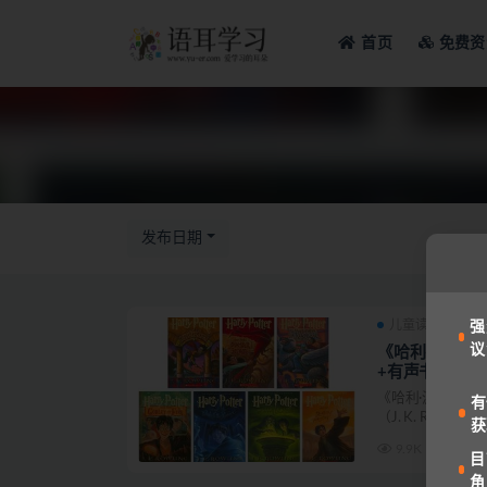
首页
免费资
全部
发布日期
儿童读物
备
强
议
《哈利·波特》(H
+有声书+精讲+
《哈利·波特》（Har
有
（J. K. Rowling...
获
9.9K
目
角