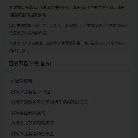
如果购买后发现网盘资源文件打不开，或者和简介中的内容不符，请在
“留言问答”中提问报错。
因为电脑数据下载后的可复制性，资源购买后不支持退款，付费前请确认
资源是您需要找的资源。
为减少用户时间成本，本站支持
免登录购买
，售后问题可以含支付截图
的邮件提出。
百度网盘下载[官方]
近期资料
剑桥少儿英语1～3级
剑桥英语憨爸巫老师剑桥英语KET单词课
剑桥英语分级读物
剑桥少儿英语预备级下
剑桥少儿英语预备级上