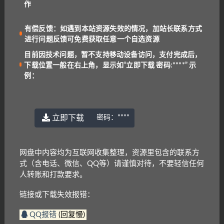
我们都是爱学习的小耳朵，记得收藏我们哟~
作
有偿反馈：如遇到本站资源失效的情况，加站长联系方式
进行问题反馈可免费获取任意一个自选资源
下一篇
目前因技术问题，暂不支持移动设备访问，支付完成后，
英文版《中国哲学简史》作者：冯友兰(A Short History
下载位置一般在右上角，显示如“立即下载 密码:****” 示
of Chinese Philosophy)
例：
相关文章
立即下载
密码：
****
网盘中内容均为互联网收集整理，资源里包含的联系方
式（含电话、微信、QQ等）请谨慎对待，不要轻信任何
剑桥少儿英语1～3级
剑桥英语憨爸巫老师剑桥英语KET
人转账和打款要求。
单词课
链接或下载失效报错：
QQ报错
(回复慢)