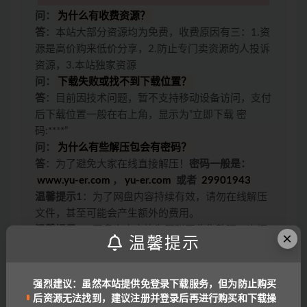
问：
为什么有收费资源？
答
：本站大部分资源均为免费，收费原因有三：1.资
源是高价购来低价分享，2.防止专门卖资源的人投诉
资源，3.本站独家资源
问：
下载失败或找不到下载位置？
答
：目前因技术问题，暂不支持移动设备访问，支付
后下载位置一般在右上角，显示为“立即下载 密
码:****”
问：
为什么有些解压包会有密码？
答
：为了避免大家在线直接解压！
密码一般是：
www.yu-er.com
，
yu-er.com
或者
29901943
温馨提示1
：为了网盘内容持续有效，请勿在线解压
文件，甚至可能会产生额外的费用。
温馨提示2
：网盘中内容均为互联网收集整理，资源
×
温馨提示
里包含的联系方式（含电话、微信、QQ等）请谨慎
对待，不要轻信任何人转账和打款要求。
链接或下载失效报错：
QQ报错
|
微信号:
强烈建议：虽然本站提供免登录下载服务，但为防止购买
benottoknow (推荐)
|
yu-er©uoov.com
(回复慢)
后资源无法找到，建议注册并登录后再进行购买和下载操