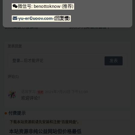
微信号: benottoknow (推荐)
yu-er©uoov.com
(回复慢)
剑桥英语分级读物
剑桥少儿英语预备级下
发表回复
登录...
后才能评论
评论(1)
语耳学习
2021年7月23日 下午11:00
长老
欢迎评论！
付费提示
下载本站资源前请先安装和注册“百度网盘”。
本站资源非纯公益网站但价格最低