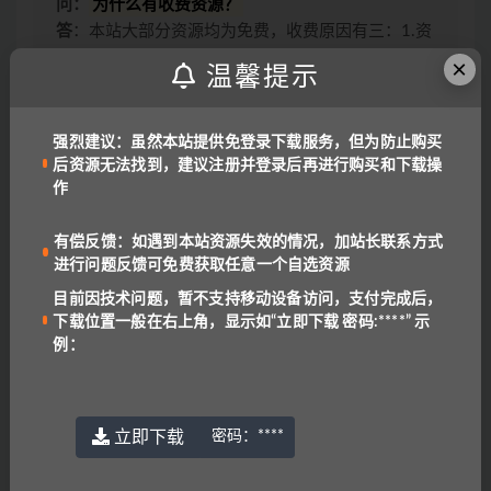
问：
为什么有收费资源？
答
：本站大部分资源均为免费，收费原因有三：1.资
源是高价购来低价分享，2.防止专门卖资源的人投诉
×
温馨提示
资源，3.本站独家资源
问：
下载失败或找不到下载位置？
答
：目前因技术问题，暂不支持移动设备访问，支付
强烈建议：虽然本站提供免登录下载服务，但为防止购买
后下载位置一般在右上角，显示为“立即下载 密
后资源无法找到，建议注册并登录后再进行购买和下载操
码:****”
作
问：
为什么有些解压包会有密码？
答
：为了避免大家在线直接解压！
密码一般是：
有偿反馈：如遇到本站资源失效的情况，加站长联系方式
进行问题反馈可免费获取任意一个自选资源
www.yu-er.com
，
yu-er.com
或者
29901943
温馨提示1
：为了网盘内容持续有效，请勿在线解压
目前因技术问题，暂不支持移动设备访问，支付完成后，
文件，甚至可能会产生额外的费用。
下载位置一般在右上角，显示如“立即下载 密码:****” 示
例：
温馨提示2
：网盘中内容均为互联网收集整理，资源
里包含的联系方式（含电话、微信、QQ等）请谨慎
对待，不要轻信任何人转账和打款要求。
链接或下载失效报错：
QQ报错
|
微信号:
立即下载
密码：
****
benottoknow (推荐)
|
yu-er©uoov.com
(回复慢)
我们都是爱学习的小耳朵，记得收藏我们哟~