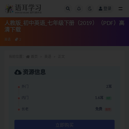
登录
全部
人教版_初中英语_七年级下册（2019）（PDF）高
清下载
英语
2
当前位置：
首页
英语
正文
资源信息
外门
2耳
内门
1.6耳
8折
长老
免费
推荐
立即购买