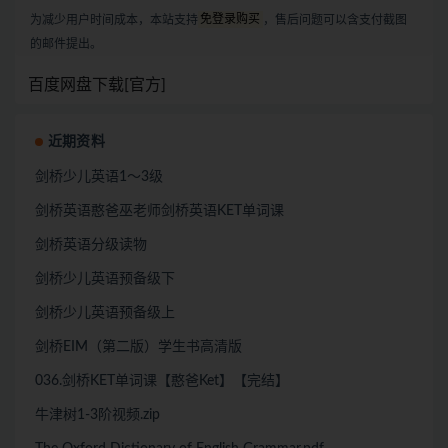
为减少用户时间成本，本站支持
免登录购买
，售后问题可以含支付截图
的邮件提出。
百度网盘下载[官方]
近期资料
剑桥少儿英语1～3级
剑桥英语憨爸巫老师剑桥英语KET单词课
剑桥英语分级读物
剑桥少儿英语预备级下
剑桥少儿英语预备级上
剑桥EIM（第二版）学生书高清版
036.剑桥KET单词课【憨爸Ket】【完结】
牛津树1-3阶视频.zip