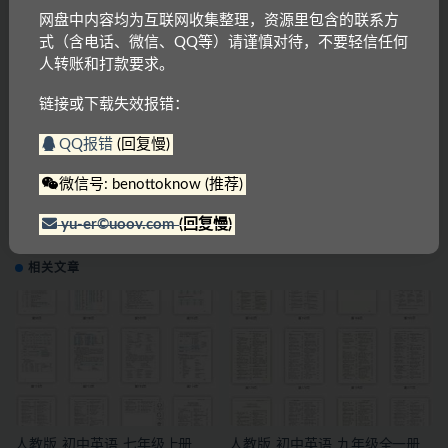
网盘中内容均为互联网收集整理，资源里包含的联系方
式（含电话、微信、QQ等）请谨慎对待，不要轻信任何
PEP
人转账和打款要求。
链接或下载失效报错：
上一篇
人教版_初中英语_七年级上册（2021）（PDF）高清下
QQ报错
(回复慢)
载
微信号: benottoknow (推荐)
下一篇
北大出版 《西班牙语语法新编》(PDF)高清下载
yu-er©uoov.com
(回复慢)
相关文章
人教版_初中英语_七年级上册
人教版_初中英语_九年级全一册