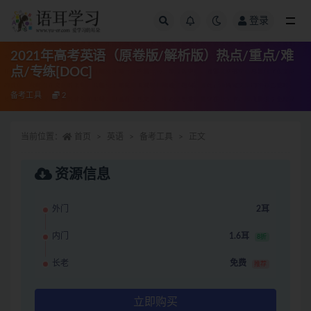
登录
全部
2021年高考英语（原卷版/解析版）热点/重点/难
点/专练[DOC]
备考工具
2
当前位置：
首页
英语
备考工具
正文
资源信息
外门
2耳
内门
1.6耳
8折
长老
免费
推荐
立即购买