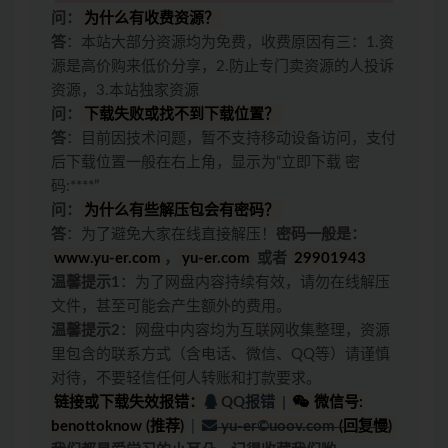
问：
为什么有收费资源？
答
：本站大部分资源均为免费，收费原因有三：1.资
源是高价购来低价分享，2.防止专门卖资源的人投诉
资源，3.本站独家资源
问：
下载失败或找不到下载位置？
答
：目前因技术问题，暂不支持移动设备访问，支付
后下载位置一般在右上角，显示为“立即下载 密
码:****”
问：
为什么有些解压包会有密码？
答
：为了避免大家在线直接解压！
密码一般是：
www.yu-er.com
，
yu-er.com
或者
29901943
温馨提示1
：为了网盘内容持续有效，请勿在线解压
文件，甚至可能会产生额外的费用。
温馨提示2
：网盘中内容均为互联网收集整理，资源
里包含的联系方式（含电话、微信、QQ等）请谨慎
对待，不要轻信任何人转账和打款要求。
链接或下载失效报错：
QQ报错
|
微信号:
benottoknow (推荐)
|
yu-er©uoov.com
(回复慢)