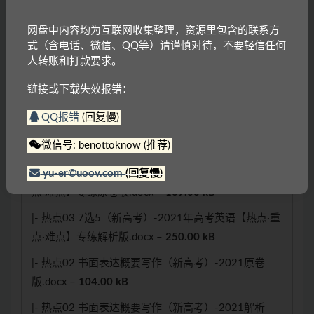
点·重点·难点】专练（原卷版）.doc –
450.00 kB
网盘中内容均为互联网收集整理，资源里包含的联系方
|- 热点05 完形填空（新高考）-2021年高考英语【热
式（含电话、微信、QQ等）请谨慎对待，不要轻信任何
点·重点·难点】专练（解析版）.doc –
490.00 kB
人转账和打款要求。
|- 热点04 语法填空（新高考）-2021年高考英语【热
链接或下载失效报错：
点·重点·难点】专练（原卷版）.docx –
133.00 kB
QQ报错
(回复慢)
|- 热点04 语法填空（新高考）-2021年高考英语【热
微信号: benottoknow (推荐)
点·重点·难点】专练（解析版）.docx –
136.00 kB
|- 热点03 7选5（新高考）-2021年高考英语【热点·重
yu-er©uoov.com
(回复慢)
点·难点】专练原卷板.docx –
109.00 kB
|- 热点03 7选5（新高考）-2021年高考英语【热点·重
点·难点】专练解析版.docx –
250.00 kB
|- 热点02 书面表达概要写作（新高考）-2021原卷
版.docx –
104.00 kB
|- 热点02 书面表达概要写作（新高考）-2021解析