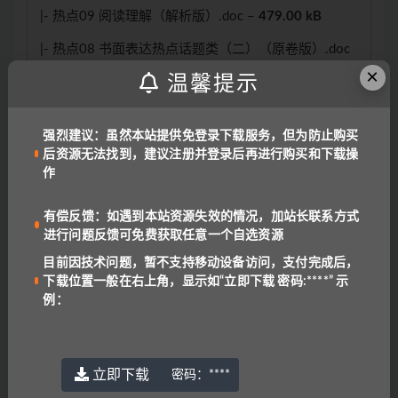
|- 热点09 阅读理解（解析版）.doc –
479.00 kB
|- 热点08 书面表达热点话题类（二）（原卷版）.doc
×
–
1.10 MB
温馨提示
|- 热点08 书面表达热点话题类（二）（解析版）.doc
–
1.10 MB
强烈建议：虽然本站提供免登录下载服务，但为防止购买
后资源无法找到，建议注册并登录后再进行购买和下载操
|- 热点07 书面表达热点话题类（一）（原卷版）.doc
作
–
345.00 kB
有偿反馈：如遇到本站资源失效的情况，加站长联系方式
|- 热点07 书面表达热点话题类（一）（解析版）.doc
进行问题反馈可免费获取任意一个自选资源
–
374.00 kB
目前因技术问题，暂不支持移动设备访问，支付完成后，
|- 热点06 应用文写作（新高考）-2021年高考英语
下载位置一般在右上角，显示如“立即下载 密码:****” 示
【热点·重点·难点】专练（原卷版）.docx –
48.00 kB
例：
|- 热点06 应用文写作（新高考）-2021年高考英语
【热点·重点·难点】专练（解析版）.docx –
61.00 kB
立即下载
密码：
****
|- 热点05 完形填空（新高考）-2021年高考英语【热