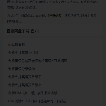
因为电脑数据下载后的可复制性，资源购买后不支持退款，付费前请确认
资源是您需要找的资源。
为减少用户时间成本，本站支持
免登录购买
，售后问题可以含支付截图
的邮件提出。
百度网盘下载[官方]
近期资料
剑桥少儿英语1～3级
剑桥英语憨爸巫老师剑桥英语KET单词课
剑桥英语分级读物
剑桥少儿英语预备级下
剑桥少儿英语预备级上
剑桥EIM（第二版）学生书高清版
036.剑桥KET单词课【憨爸Ket】【完结】