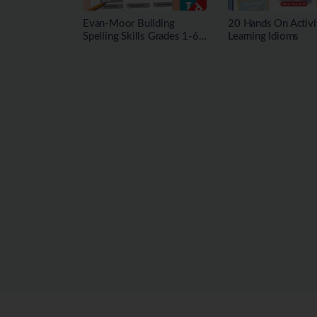
Evan-Moor Building
20 Hands On Activit
Spelling Skills Grades 1-6
Learning Idioms
建立拼写技能