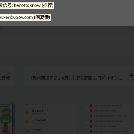
微信号: benottoknow (推荐)
理，资源里包含的联系方式（含电话、微信、QQ等）请谨慎对
yu-er©uoov.com
(回复慢)
号: benottoknow (推荐)
|
yu-er©uoov.com
(回复慢)
~
上一篇
下一篇
k 含音频
《现代西班牙语1-4册》刘建&董燕生[PDF+MP3+练
习+答案]