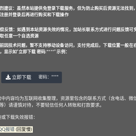
烈建议：虽然本站提供免登录下载服务，但为防止购买后资源无法找到
注册并登录后再进行购买和下载操作
访问，支付完成后，下载位置一般在右上角，显示如“立
偿反馈：如遇到本站资源失效的情况，加站长联系方式进行问题反馈可
取任意一个自选资源
服务，但为防止购买后资源无法找到，建议注册并登录
前因技术问题，暂不支持移动设备访问，支付完成后，下载位置一般在
，显示如“立即下载 密码:****” 示例：
况，加站长联系方式进行问题反馈可免费获取任意一个
立即下载
密码：
****
三：1.资源是高价购来低价分享，2.防止专门卖资源的人投诉
盘中内容均为互联网收集整理，资源里包含的联系方式（含电话、微
Q等）请谨慎对待，不要轻信任何人转账和打款要求。
问，支付后下载位置一般在右上角，显示为“立即下载 密
接或下载失效报错：
是：
www.yu-er.com
，
yu-er.com
或者
29901943
QQ报错
(回复慢)
在线解压文件，甚至可能会产生额外的费用。