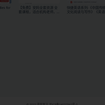
ies for
【免费】安妈全套资源 全
快捷英语系列·《中国传
套课程，适合机构老师，
文化阅读与写作》《英语
独立老师或者有教学能力
时文·阅读理解》含初高
的宝妈下载
更新中
© 2022 语耳学习
京ICP备14037962号-2