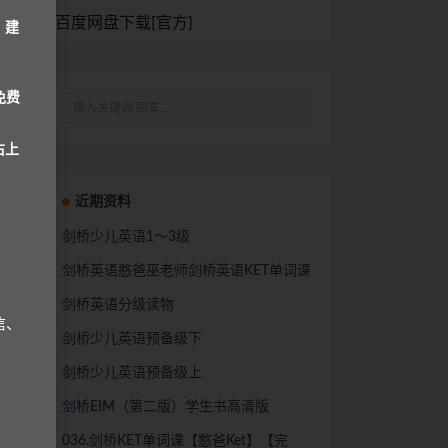
百度网盘下载[官方]
，建
免费
右上
近期资料
剑桥少儿英语1～3级
剑桥英语憨爸巫老师剑桥英语KET单词课
剑桥英语分级读物
信、
剑桥少儿英语预备级下
剑桥少儿英语预备级上
剑桥EIM（第二版）学生书高清版
036.剑桥KET单词课【憨爸Ket】【完