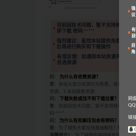
强
议
目前因技术问题，暂不支持移动设备
有
即下载 密码:****”
获
强烈建议：虽然本站提供免登录下载
目
后再进行购买和下载操作
角
有偿反馈：如遇到本站资源失效的情
自选资源
问：
为什么有收费资源？
答
：本站大部分资源均为免费，收费原因有
资源，3.本站独家资源
网
问：
下载失败或找不到下载位置？
Q
答
：目前因技术问题，暂不支持移动设备访
码:****”
链
问：
为什么有些解压包会有密码？
答
：为了避免大家在线直接解压！
密码一般
温馨提示1
：为了网盘内容持续有效，请勿