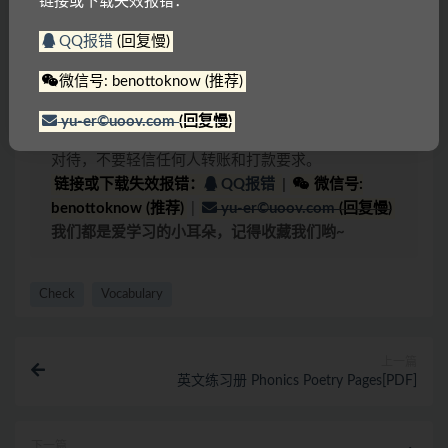
链接或下载失效报错：
答
：为了避免大家在线直接解压！
密码一般是：
www.yu-er.com
，
yu-er.com
或者
29901943
QQ报错
(回复慢)
温馨提示1
：为了网盘内容持续有效，请勿在线解压
微信号: benottoknow (推荐)
文件，甚至可能会产生额外的费用。
温馨提示2
：网盘中内容均为互联网收集整理，资源
yu-er©uoov.com
(回复慢)
里包含的联系方式（含电话、微信、QQ等）请谨慎
对待，不要轻信任何人转账和打款要求。
链接或下载失效报错：
QQ报错
|
微信号:
benottoknow (推荐)
|
yu-er©uoov.com
(回复慢)
我们都是爱学习的小耳朵，记得收藏我们哟~
Check
Vocabulary
上一篇
英文练习册 Phonics Poetry Pages[PDF]
下一篇