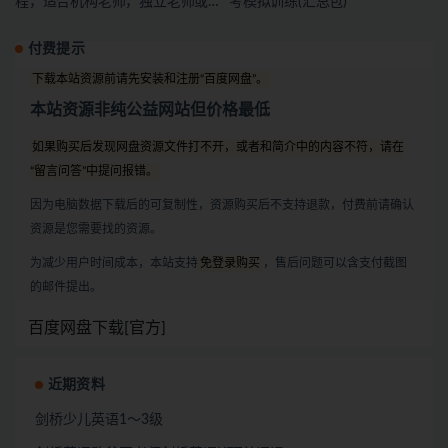
程，适合机构老师，独立老师或
考模拟训练(汇总包)
者有教学能力的宝妈下载
付费提示
下载本站资源前请先安装和注册“百度网盘”。
本站资源非纯公益网站但价格最低
如果购买后发现网盘资源文件打不开，或者和简介中的内容不符，请在
“留言问答”中提问报错。
因为电脑数据下载后的可复制性，资源购买后不支持退款，付费前请确认
资源是您需要找的资源。
为减少用户时间成本，本站支持
免登录购买
，售后问题可以含支付截图
的邮件提出。
百度网盘下载[官方]
近期资料
剑桥少儿英语1～3级