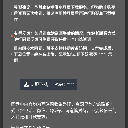
目前因技术问题，暂不支持移动设备访问，
强烈建议：虽然本站提供免登录下载服务，但为防止购买
支付完成后，下载位置一般在右上角，显示
后资源无法找到，建议注册并登录后再进行购买和下载操
如“立即下载 密码:****”
作
强烈建议：虽然本站提供免登录下载服务，
但为防止购买后资源无法找到，建议注册并
有偿反馈：如遇到本站资源失效的情况，加站长联系方式
登录后再进行购买和下载操作
进行问题反馈可免费获取任意一个自选资源
有偿反馈：如遇到本站资源失效的情况，加
目前因技术问题，暂不支持移动设备访问，支付完成后，
站长联系方式进行问题反馈可免费获取任意
下载位置一般在右上角，显示如“立即下载 密码:****” 示
一个自选资源
例：
问：
为什么有收费资源？
答
：本站大部分资源均为免费，收费原因有三：1.资
立即下载
源是高价购来低价分享，2.防止专门卖资源的人投诉
密码：
****
资源，3.本站独家资源
问：
下载失败或找不到下载位置？
网盘中内容均为互联网收集整理，资源里包含的联系方
答
：目前因技术问题，暂不支持移动设备访问，支付
式（含电话、微信、QQ等）请谨慎对待，不要轻信任何
后下载位置一般在右上角，显示为“立即下载 密
人转账和打款要求。
码:****”
问：
为什么有些解压包会有密码？