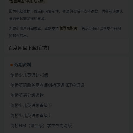
“留言问答”中提问报错。
因为电脑数据下载后的可复制性，资源购买后不支持退款，付费前请确认
资源是您需要找的资源。
为减少用户时间成本，本站支持
免登录购买
，售后问题可以含支付截图
的邮件提出。
百度网盘下载[官方]
近期资料
剑桥少儿英语1～3级
剑桥英语憨爸巫老师剑桥英语KET单词课
剑桥英语分级读物
剑桥少儿英语预备级下
剑桥少儿英语预备级上
剑桥EIM（第二版）学生书高清版