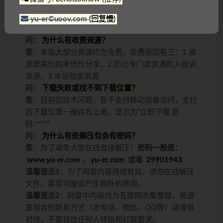
站长联系方式进行问题反馈可免费获取任意
一个自选资源
yu-er©uoov.com
(回复慢)
问：
为什么有收费资源？
答
：本站大部分资源均为免费，收费原因有三：1.资
源是高价购来低价分享，2.防止专门卖资源的人投诉
资源，3.本站独家资源
问：
下载失败或找不到下载位置？
答
：目前因技术问题，暂不支持移动设备访问，支付
后下载位置一般在右上角，显示为“立即下载 密
码:****”
问：
为什么有些解压包会有密码？
答
：为了避免大家在线直接解压！
密码一般是：
www.yu-er.com
，
yu-er.com
或者
29901943
温馨提示1
：为了网盘内容持续有效，请勿在线解压
文件，甚至可能会产生额外的费用。
温馨提示2
：网盘中内容均为互联网收集整理，资源
里包含的联系方式（含电话、微信、QQ等）请谨慎
对待，不要轻信任何人转账和打款要求。