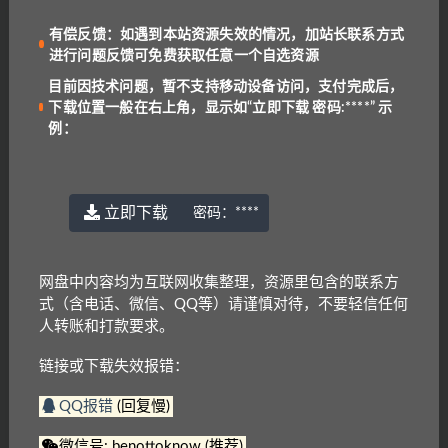
有偿反馈：如遇到本站资源失效的情况，加站长联系方式
进行问题反馈可免费获取任意一个自选资源
目前因技术问题，暂不支持移动设备访问，支付完成后，
下载位置一般在右上角，显示如“立即下载 密码:****” 示
例：
立即下载
密码：
****
网盘中内容均为互联网收集整理，资源里包含的联系方
目前因技术问题，暂不支持移动设备访问，
式（含电话、微信、QQ等）请谨慎对待，不要轻信任何
支付完成后，下载位置一般在右上角，显示
人转账和打款要求。
如“立即下载 密码:****”
链接或下载失效报错：
强烈建议：虽然本站提供免登录下载服务，
但为防止购买后资源无法找到，建议注册并
QQ报错
(回复慢)
登录后再进行购买和下载操作
有偿反馈：如遇到本站资源失效的情况，加
微信号: benottoknow (推荐)