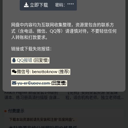
立即下载
密码：
****
网盘中内容均为互联网收集整理，资源里包含的联系方
式（含电话、微信、QQ等）请谨慎对待，不要轻信任何
人转账和打款要求。
KET/PET必备《Grammar
国家地理Grammar in Context 第7
Friends》牛津语法朋友1~6[PDF/
版(basic,1,2,3)[学生用书PDF +音
老师手册]
频+ 教师+资料]
链接或下载失效报错：
QQ报错
(回复慢)
微信号: benottoknow (推荐)
yu-er©uoov.com
(回复慢)
Reach Higher 新版全套1-6级别
【免费】安妈全套资源 全套课
课本、练习册高清扫描版 含课本
程，适合机构老师，独立老师或
音频
者有教学能力的宝妈下载
付费提示
下载本站资源前请先安装和注册“百度网盘”。