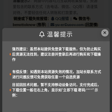
温馨提示2
：网盘中内容均为互联网收集整理，资源
里包含的联系方式（含电话、微信、QQ等）请谨慎
对待，不要轻信任何人转账和打款要求。
链接或下载失效报错：
QQ报错
|
微信号:
benottoknow (推荐)
|
yu-er©uoov.com
(回复慢)
我们都是爱学习的小耳朵，记得收藏我们哟~
×
温馨提示
grammar
skills
强烈建议：虽然本站提供免登录下载服务，但为防止购买
后资源无法找到，建议注册并登录后再进行购买和下载操
作
上一篇
201 Thematic Riddle Poems 学乐英文谜语诗
有偿反馈：如遇到本站资源失效的情况，加站长联系方式
进行问题反馈可免费获取任意一个自选资源
下一篇
目前因技术问题，暂不支持移动设备访问，支付完成后，
scholastic Riddle poem of the day for kids
下载位置一般在右上角，显示如“立即下载 密码:****” 示
例：
相关文章