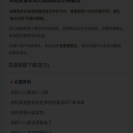
本站资源非纯公益网站但价格最低
如果购买后发现网盘资源文件打不开，或者和简介中的内容不符，请在
“留言问答”中提问报错。
因为电脑数据下载后的可复制性，资源购买后不支持退款，付费前请确认
资源是您需要找的资源。
为减少用户时间成本，本站支持
免登录购买
，售后问题可以含支付截图
的邮件提出。
百度网盘下载[官方]
近期资料
剑桥少儿英语1～3级
剑桥英语憨爸巫老师剑桥英语KET单词课
剑桥英语分级读物
剑桥少儿英语预备级下