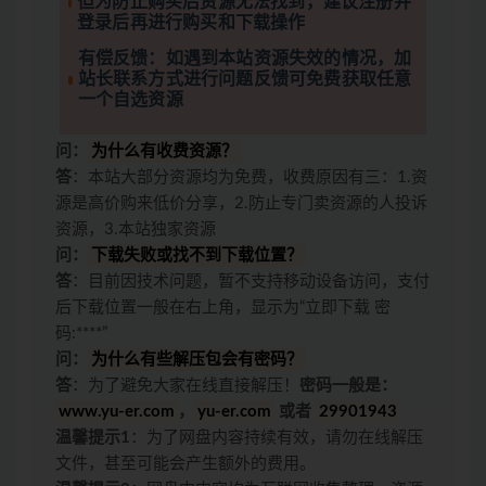
但为防止购买后资源无法找到，建议注册并
登录后再进行购买和下载操作
有偿反馈：如遇到本站资源失效的情况，加
站长联系方式进行问题反馈可免费获取任意
一个自选资源
问：
为什么有收费资源？
答
：本站大部分资源均为免费，收费原因有三：1.资
源是高价购来低价分享，2.防止专门卖资源的人投诉
资源，3.本站独家资源
问：
下载失败或找不到下载位置？
答
：目前因技术问题，暂不支持移动设备访问，支付
后下载位置一般在右上角，显示为“立即下载 密
码:****”
问：
为什么有些解压包会有密码？
答
：为了避免大家在线直接解压！
密码一般是：
www.yu-er.com
，
yu-er.com
或者
29901943
温馨提示1
：为了网盘内容持续有效，请勿在线解压
文件，甚至可能会产生额外的费用。