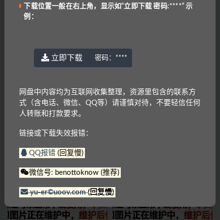
上一篇
下载位置一般在右上角，显示如“立即下载 密码:****” 示
KET青少口语样张1.docx
例：
下一篇
PET答题卡
立即下载
密码：
****
相关文章
网盘中内容均为互联网收集整理，资源里包含的联系方
式（含电话、微信、QQ等）请谨慎对待，不要轻信任何
人转账和打款要求。
链接或下载失效报错：
QQ报错
(回复慢)
剑桥少儿英语1～3级
剑桥英语憨爸巫老师剑桥英语KET
单词课
微信号: benottoknow (推荐)
yu-er©uoov.com
(回复慢)