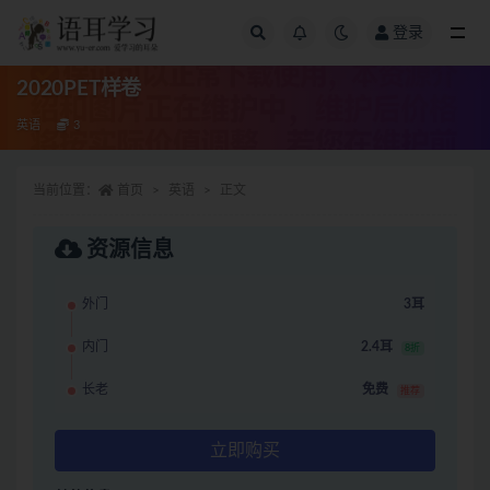
登录
全部
2020PET样卷
英语
3
当前位置：
首页
英语
正文
资源信息
外门
3耳
内门
2.4耳
8折
长老
免费
推荐
立即购买