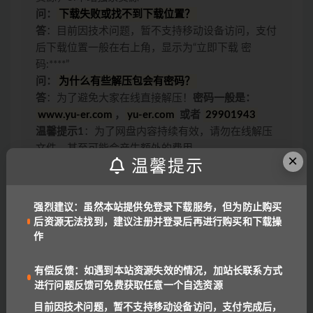
问：
下载失败或找不到下载位置？
答
：目前因技术问题，暂不支持移动设备访问，支付
后下载位置一般在右上角，显示为“立即下载 密
码:****”
问：
为什么有些解压包会有密码？
答
：为了避免大家在线直接解压！
密码一般是：
www.yu-er.com
，
yu-er.com
或者
29901943
温馨提示1
：为了网盘内容持续有效，请勿在线解压
文件，甚至可能会产生额外的费用。
×
温馨提示
温馨提示2
：网盘中内容均为互联网收集整理，资源
里包含的联系方式（含电话、微信、QQ等）请谨慎
对待，不要轻信任何人转账和打款要求。
强烈建议：虽然本站提供免登录下载服务，但为防止购买
链接或下载失效报错：
QQ报错
|
微信号:
后资源无法找到，建议注册并登录后再进行购买和下载操
benottoknow (推荐)
|
yu-er©uoov.com
(回复慢)
作
我们都是爱学习的小耳朵，记得收藏我们哟~
有偿反馈：如遇到本站资源失效的情况，加站长联系方式
进行问题反馈可免费获取任意一个自选资源
目前因技术问题，暂不支持移动设备访问，支付完成后，