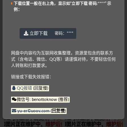
上一篇
下载位置一般在右上角，显示如“立即下载 密码:****” 示
KET、PET常用固定搭配.pdf
例：
下一篇
KET分类词汇表.pdf
立即下载
密码：
****
相关文章
网盘中内容均为互联网收集整理，资源里包含的联系方
式（含电话、微信、QQ等）请谨慎对待，不要轻信任何
人转账和打款要求。
链接或下载失效报错：
QQ报错
(回复慢)
剑桥少儿英语1～3级
剑桥英语憨爸巫老师剑桥英语KET
单词课
微信号: benottoknow (推荐)
yu-er©uoov.com
(回复慢)