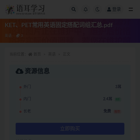
登录
全部
KET、PET常用英语固定搭配词组汇总.pdf
英语
3
当前位置：
首页
英语
正文
资源信息
外门
3耳
内门
2.4耳
8折
长老
免费
推荐
立即购买