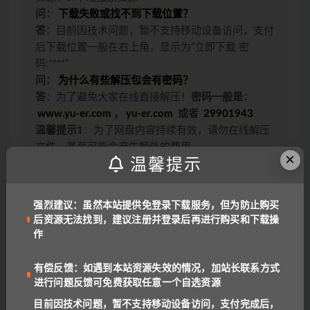
问：
下载失败或找不到下载位置？
答
：目前因技术问题，暂不支持移动设备访问，支付
后下载位置一般在右上角，显示为“立即下载 密
码:****”
问：
为什么有些解压包会有密码？
答
：为了避免大家在线直接解压！
密码一般是：
www.yu-er.com
，
yu-er.com
或者
29901943
温馨提示1
：为了网盘内容持续有效，请勿在线解压
文件，甚至可能会产生额外的费用。
×
温馨提示
温馨提示2
：网盘中内容均为互联网收集整理，资源
里包含的联系方式（含电话、微信、QQ等）请谨慎
对待，不要轻信任何人转账和打款要求。
强烈建议：虽然本站提供免登录下载服务，但为防止购买
链接或下载失效报错：
QQ报错
|
微信号:
后资源无法找到，建议注册并登录后再进行购买和下载操
benottoknow (推荐)
|
yu-er©uoov.com
(回复慢)
作
我们都是爱学习的小耳朵，记得收藏我们哟~
有偿反馈：如遇到本站资源失效的情况，加站长联系方式
进行问题反馈可免费获取任意一个自选资源
目前因技术问题，暂不支持移动设备访问，支付完成后，