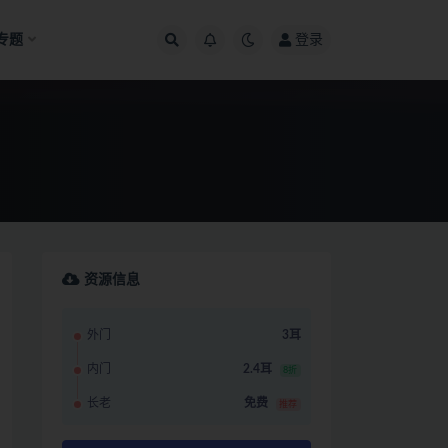
专题
登录
资源信息
外门
3耳
内门
2.4耳
8折
长老
免费
推荐