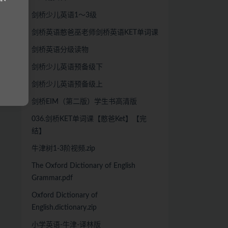
剑桥少儿英语1～3级
剑桥英语憨爸巫老师剑桥英语KET单词课
剑桥英语分级读物
剑桥少儿英语预备级下
剑桥少儿英语预备级上
剑桥EIM（第二版）学生书高清版
036.剑桥KET单词课【憨爸Ket】【完
结】
牛津树1-3阶视频.zip
The Oxford Dictionary of English
Grammar.pdf
Oxford Dictionary of
English.dictionary.zip
小学英语-牛津-译林版