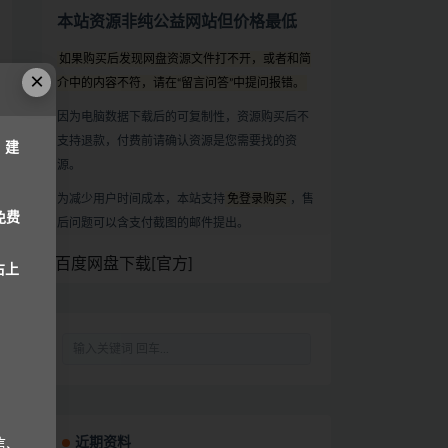
本站资源非纯公益网站但价格最低
如果购买后发现网盘资源文件打不开，或者和简
×
介中的内容不符，请在“留言问答”中提问报错。
因为电脑数据下载后的可复制性，资源购买后不
支持退款，付费前请确认资源是您需要找的资
，建
源。
为减少用户时间成本，本站支持
免登录购买
，售
免费
后问题可以含支付截图的邮件提出。
百度网盘下载[官方]
右上
近期资料
信、