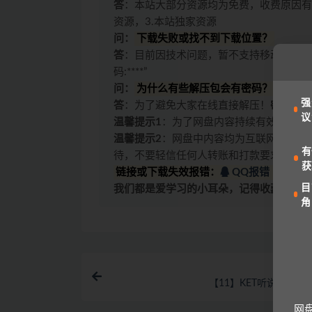
答
：本站大部分资源均为免费，收费原因有
资源，3.本站独家资源
问：
下载失败或找不到下载位置？
答
：目前因技术问题，暂不支持移动设备访
码:****”
问：
为什么有些解压包会有密码？
强
答
：为了避免大家在线直接解压！
密码一般
议
温馨提示1
：为了网盘内容持续有效，请勿
温馨提示2
：网盘中内容均为互联网收集整
有
待，不要轻信任何人转账和打款要求。
获
链接或下载失效报错：
QQ报错
|
微信
目
我们都是爱学习的小耳朵，记得收藏我们哟
角
【11】KET听说读写逐
网