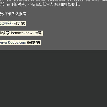
Q等）请谨慎对待，不要轻信任何人转账和打款要求。
接或下载失效报错：
QQ报错
(回复慢)
微信号: benottoknow (推荐)
师剑桥
剑桥英语分级读物
剑桥少儿英语预备级下
yu-er©uoov.com
(回复慢)