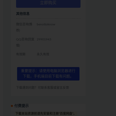
立即购买
其他信息
微信咨询(推
benottoknow
荐)
QQ咨询(回复
29901943
慢)
有效期
永久有效
重要提示：请使用电脑浏览器进行
下载，手机端目前下载有问题。
下载遇到问题？可联系客服或留言反馈
付费提示
下载本站资源前请先安装和注册“百度网盘”。