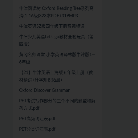
牛津阅读树 Oxford Reading Tree系列高
清(1-16级)323本PDF+319MP3
牛津英语SZ版四年级下册音视频课
牛冿少儿英语Let’s go教材全套玩具（第
四版）
黄冈名师课堂 小学英语译林版牛津版1—
6年级
【21】牛津英语上海版五年级上册（教
材精讲+升学知识拓展）
Oxford Discover Grammar
PET考试写作部分的三个不同的题型和解
答方式.pdf
PET高频词汇表.pdf
PET分类词汇表.pdf