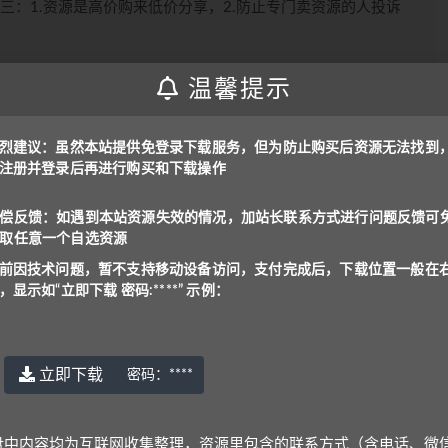
三：1.资源是高价购来低价分享，2.防止专门卖资源的人投诉
问，支付后下载位置一般在右上角，显示为“立即下载 密
温馨提示
烈建议：虽然本站提供免登录下载服务，但为防止购买后资源无法找到
是：
www.yu-er.com
，
yu-er.com
或者
29901943
注册并登录后再进行购买和下载操作
在线解压文件，甚至可能会产生额外的费用。
理，资源里包含的联系方式（含电话、微信、QQ等）请谨慎对
偿反馈：如遇到本站资源失效的情况，加站长联系方式进行问题反馈可
取任意一个自选资源
号: benottoknow (推荐)
|
yu-er©uoov.com
(回复慢)
前因技术问题，暂不支持移动设备访问，支付完成后，下载位置一般在
~
，显示如“立即下载 密码:****” 示例：
立即下载
密码：
****
上一篇
下一篇
项突破
11月KET Listening.pdf
盘中内容均为互联网收集整理，资源里包含的联系方式（含电话、微