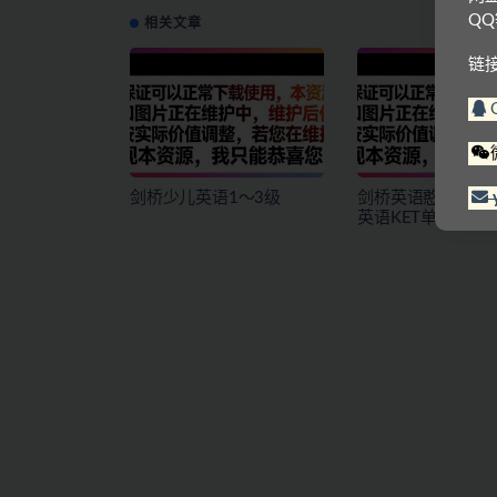
Q
相关文章
链
剑桥少儿英语1～3级
剑桥英语憨爸巫老
英语KET单词课