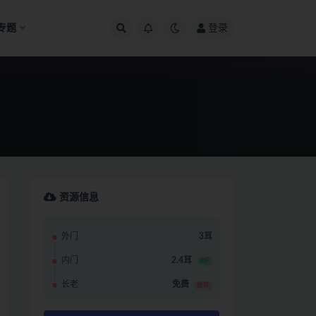
专题
登录
资源信息
外门
3耳
内门
2.4耳
8折
长老
免费
推荐