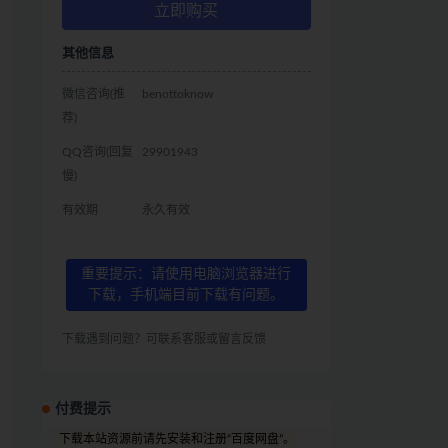
立即购买
其他信息
微信咨询(推
benottoknow
荐)
QQ咨询(回复
29901943
慢)
有效期
永久有效
重要提示：请使用电脑浏览器进行
下载，手机端目前下载有问题。
下载遇到问题？可联系客服或留言反馈
付费提示
下载本站资源前请先安装和注册“百度网盘”。