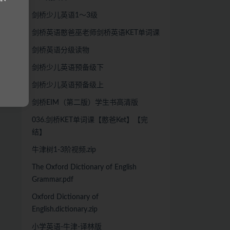
剑桥少儿英语1～3级
剑桥英语憨爸巫老师剑桥英语KET单词课
剑桥英语分级读物
剑桥少儿英语预备级下
剑桥少儿英语预备级上
剑桥EIM（第二版）学生书高清版
036.剑桥KET单词课【憨爸Ket】【完
结】
牛津树1-3阶视频.zip
The Oxford Dictionary of English
Grammar.pdf
Oxford Dictionary of
English.dictionary.zip
小学英语-牛津-译林版