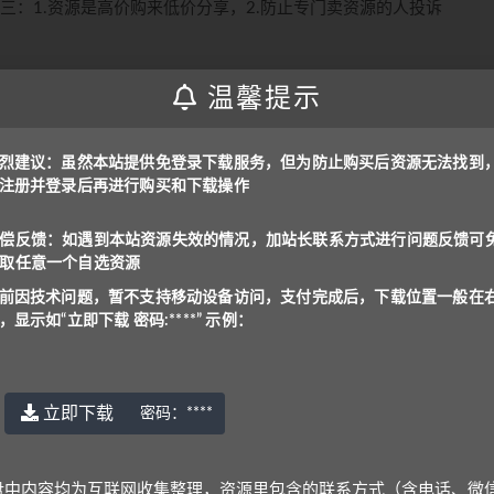
三：1.资源是高价购来低价分享，2.防止专门卖资源的人投诉
问，支付后下载位置一般在右上角，显示为“立即下载 密
温馨提示
烈建议：虽然本站提供免登录下载服务，但为防止购买后资源无法找到
是：
www.yu-er.com
，
yu-er.com
或者
29901943
注册并登录后再进行购买和下载操作
在线解压文件，甚至可能会产生额外的费用。
理，资源里包含的联系方式（含电话、微信、QQ等）请谨慎对
偿反馈：如遇到本站资源失效的情况，加站长联系方式进行问题反馈可
取任意一个自选资源
号: benottoknow (推荐)
|
yu-er©uoov.com
(回复慢)
前因技术问题，暂不支持移动设备访问，支付完成后，下载位置一般在
~
，显示如“立即下载 密码:****” 示例：
立即下载
密码：
****
上一篇
下一篇
一年级
【13189】PEP人教版四年级英语上下册【全】（教
材精讲+课外知识拓展）
盘中内容均为互联网收集整理，资源里包含的联系方式（含电话、微