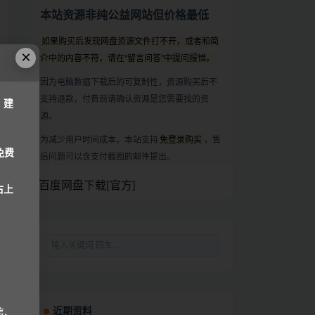
本站资源非纯公益网站但价格最低
如果购买后发现网盘资源文件打不开，或者和简
×
介中的内容不符，请在“留言问答”中提问报错。
因为电脑数据下载后的可复制性，资源购买后不
支持退款，付费前请确认资源是您需要找的资
，建
源。
为减少用户时间成本，本站支持
免登录购买
，售
免费
后问题可以含支付截图的邮件提出。
百度网盘下载[官方]
右上
近期资料
信、