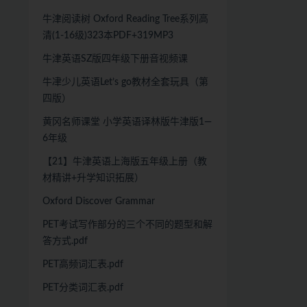
牛津阅读树 Oxford Reading Tree系列高
清(1-16级)323本PDF+319MP3
牛津英语SZ版四年级下册音视频课
牛冿少儿英语Let’s go教材全套玩具（第
四版）
黄冈名师课堂 小学英语译林版牛津版1—
6年级
【21】牛津英语上海版五年级上册（教
材精讲+升学知识拓展）
Oxford Discover Grammar
PET考试写作部分的三个不同的题型和解
答方式.pdf
PET高频词汇表.pdf
PET分类词汇表.pdf