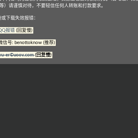
Q等）请谨慎对待，不要轻信任何人转账和打款要求。
接或下载失效报错：
QQ报错
(回复慢)
微信号: benottoknow (推荐)
师剑桥
剑桥英语分级读物
剑桥少儿英语预备级下
yu-er©uoov.com
(回复慢)