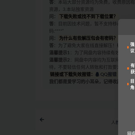
答
：本站大部分资源均为免费，收费原因有
资源，3.本站独家资源
问：
下载失败或找不到下载位置？
答
：目前因技术问题，暂不支持移动设备访
码:****”
问：
为什么有些解压包会有密码？
强
答
：为了避免大家在线直接解压！
密码一般
议
温馨提示1
：为了网盘内容持续有效，请勿
温馨提示2
：网盘中内容均为互联网收集整
有
待，不要轻信任何人转账和打款要求。
获
链接或下载失效报错：
QQ报错
|
微信
目
我们都是爱学习的小耳朵，记得收藏我们哟
角
人教新起点
网