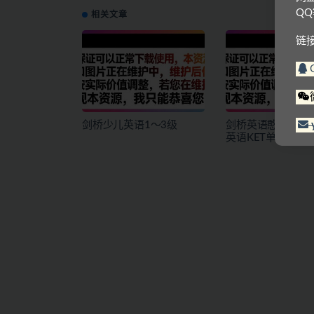
Q
相关文章
链
剑桥少儿英语1～3级
剑桥英语憨爸巫老
英语KET单词课