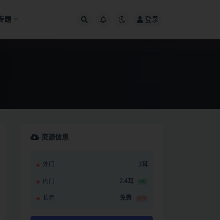
专题
登录
资源信息
外门
3耳
内门
2.4耳
8折
长老
免费
推荐