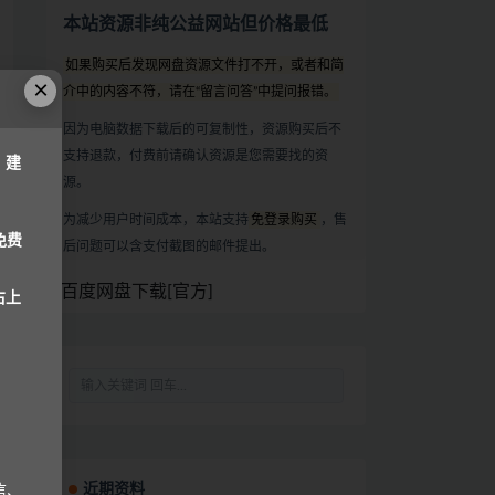
本站资源非纯公益网站但价格最低
如果购买后发现网盘资源文件打不开，或者和简
×
介中的内容不符，请在“留言问答”中提问报错。
因为电脑数据下载后的可复制性，资源购买后不
支持退款，付费前请确认资源是您需要找的资
，建
源。
为减少用户时间成本，本站支持
免登录购买
，售
免费
后问题可以含支付截图的邮件提出。
百度网盘下载[官方]
右上
近期资料
信、