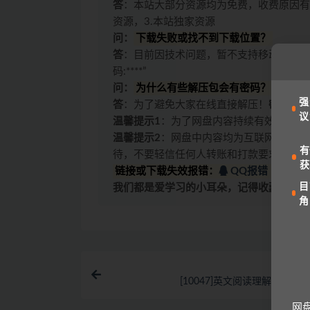
答
：本站大部分资源均为免费，收费原因有
资源，3.本站独家资源
问：
下载失败或找不到下载位置？
答
：目前因技术问题，暂不支持移动设备访
码:****”
问：
为什么有些解压包会有密码？
强
答
：为了避免大家在线直接解压！
密码一般
议
温馨提示1
：为了网盘内容持续有效，请勿
温馨提示2
：网盘中内容均为互联网收集整
有
待，不要轻信任何人转账和打款要求。
获
链接或下载失效报错：
QQ报错
|
微信
目
我们都是爱学习的小耳朵，记得收藏我们哟
角
[10047]英文阅读理解高分技
网