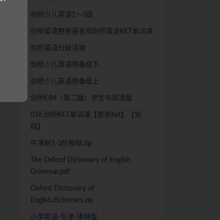
剑桥少儿英语1～3级
剑桥英语憨爸巫老师剑桥英语KET单词课
剑桥英语分级读物
剑桥少儿英语预备级下
剑桥少儿英语预备级上
剑桥EIM（第二版）学生书高清版
036.剑桥KET单词课【憨爸Ket】【完
结】
牛津树1-3阶视频.zip
The Oxford Dictionary of English
Grammar.pdf
Oxford Dictionary of
English.dictionary.zip
小学英语-牛津-译林版