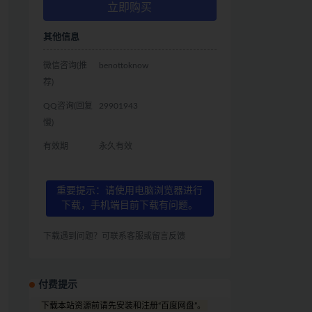
立即购买
其他信息
微信咨询(推
benottoknow
荐)
QQ咨询(回复
29901943
慢)
有效期
永久有效
重要提示：请使用电脑浏览器进行
下载，手机端目前下载有问题。
下载遇到问题？可联系客服或留言反馈
付费提示
下载本站资源前请先安装和注册“百度网盘”。