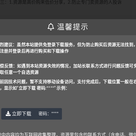
三：1.资源是高价购来低价分享，2.防止专门卖资源的人投诉
问，支付后下载位置一般在右上角，显示为“立即下载 密
温馨提示
烈建议：虽然本站提供免登录下载服务，但为防止购买后资源无法找到
是：
www.yu-er.com
，
yu-er.com
或者
29901943
注册并登录后再进行购买和下载操作
在线解压文件，甚至可能会产生额外的费用。
理，资源里包含的联系方式（含电话、微信、QQ等）请谨慎对
偿反馈：如遇到本站资源失效的情况，加站长联系方式进行问题反馈可
取任意一个自选资源
号: benottoknow (推荐)
|
yu-er©uoov.com
(回复慢)
前因技术问题，暂不支持移动设备访问，支付完成后，下载位置一般在
~
，显示如“立即下载 密码:****” 示例：
立即下载
密码：
****
上一篇
下一篇
巧训练-
【2021-寒】三年级中外教双优系统课（杜焙焙
盘中内容均为互联网收集整理，资源里包含的联系方式（含电话、微