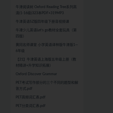
牛津阅读树 Oxford Reading Tree系列高
清(1-16级)323本PDF+319MP3
牛津英语SZ版四年级下册音视频课
牛冿少儿英语Let’s go教材全套玩具（第
四版）
黄冈名师课堂 小学英语译林版牛津版1—
6年级
【21】牛津英语上海版五年级上册（教
材精讲+升学知识拓展）
Oxford Discover Grammar
PET考试写作部分的三个不同的题型和解
答方式.pdf
PET高频词汇表.pdf
PET分类词汇表.pdf