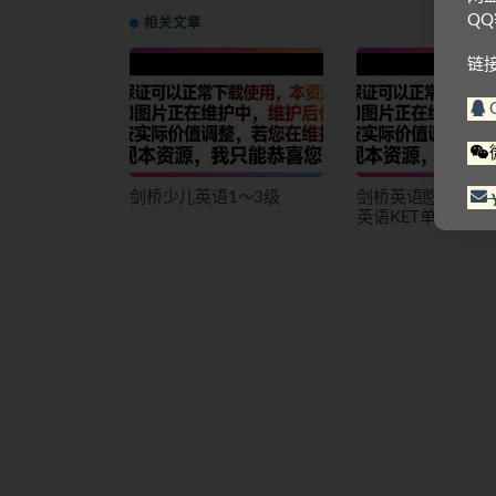
Q
相关文章
链
剑桥少儿英语1～3级
剑桥英语憨爸巫老
英语KET单词课