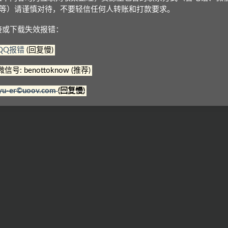
Q等）请谨慎对待，不要轻信任何人转账和打款要求。
接或下载失效报错：
QQ报错
(回复慢)
微信号: benottoknow (推荐)
师剑桥
剑桥英语分级读物
剑桥少儿英语预备级下
yu-er©uoov.com
(回复慢)