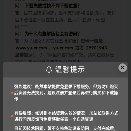
问：
下载失败或找不到下载位置？
答
：目前因技术问题，暂不支持移动设备访问，支付
后下载位置一般在右上角，显示为“立即下载 密
码:****”
问：
为什么有些解压包会有密码？
答
：为了避免大家在线直接解压！
密码一般是：
www.yu-er.com
，
yu-er.com
或者
29901943
温馨提示1
：为了网盘内容持续有效，请勿在线解压
文件，甚至可能会产生额外的费用。
×
温馨提示
温馨提示2
：网盘中内容均为互联网收集整理，资源
里包含的联系方式（含电话、微信、QQ等）请谨慎
对待，不要轻信任何人转账和打款要求。
强烈建议：虽然本站提供免登录下载服务，但为防止购买
链接或下载失效报错：
QQ报错
|
微信号:
后资源无法找到，建议注册并登录后再进行购买和下载操
benottoknow (推荐)
|
yu-er©uoov.com
(回复慢)
作
我们都是爱学习的小耳朵，记得收藏我们哟~
有偿反馈：如遇到本站资源失效的情况，加站长联系方式
进行问题反馈可免费获取任意一个自选资源
目前因技术问题，暂不支持移动设备访问，支付完成后，