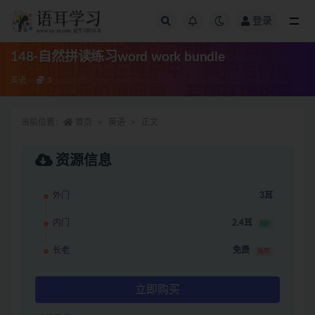
登录
全部
148-自然拼读练习word work bundle
英语
3
当前位置：
首页
英语
正文
资源信息
外门
3耳
内门
2.4耳
8折
长老
免费
推荐
立即购买