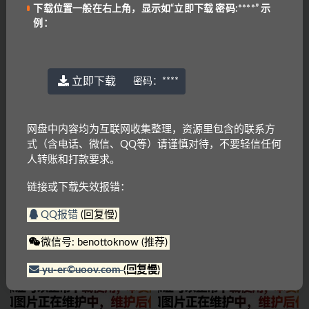
上一篇
下载位置一般在右上角，显示如“立即下载 密码:****” 示
1-6年级-苏教版
例：
下一篇
238【完结】小学英语800个单词
立即下载
密码：
****
相关文章
网盘中内容均为互联网收集整理，资源里包含的联系方
式（含电话、微信、QQ等）请谨慎对待，不要轻信任何
人转账和打款要求。
链接或下载失效报错：
QQ报错
(回复慢)
剑桥少儿英语1～3级
剑桥英语憨爸巫老师剑桥英语KET
单词课
微信号: benottoknow (推荐)
yu-er©uoov.com
(回复慢)