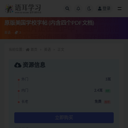
登录
全部
原版美国学校字帖 (内含四个PDF文档)
英语
3
当前位置：
首页
英语
正文
资源信息
外门
3耳
内门
2.4耳
8折
长老
免费
推荐
立即购买