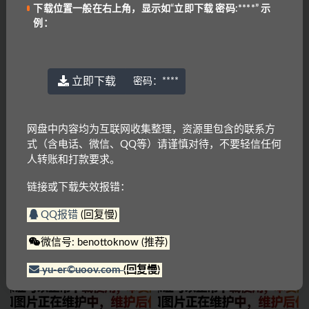
上一篇
下载位置一般在右上角，显示如“立即下载 密码:****” 示
有声侦探少儿故事 Encyclopedia Brown 系列8部
例：
下一篇
英语-专八8000词汇A
立即下载
密码：
****
相关文章
网盘中内容均为互联网收集整理，资源里包含的联系方
式（含电话、微信、QQ等）请谨慎对待，不要轻信任何
人转账和打款要求。
链接或下载失效报错：
QQ报错
(回复慢)
剑桥少儿英语1～3级
剑桥英语憨爸巫老师剑桥英语KET
单词课
微信号: benottoknow (推荐)
yu-er©uoov.com
(回复慢)