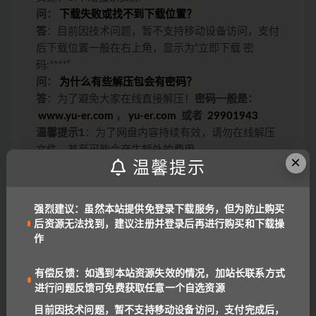
问：
下载失败或找不到下载位置？
答
：目前因技术问题，暂不支持移动设备访问，支付
后下载位置一般在右上角，显示为“立即下载 密
码:****”
问：
为什么有些解压包会有密码？
答
：为了避免大家在线直接解压！
密码一般是：
www.yu-er.com
，
yu-er.com
或者
29901943
温馨提示1
：为了网盘内容持续有效，请勿在线解压
文件，甚至可能会产生额外的费用。
×
温馨提示
温馨提示2
：网盘中内容均为互联网收集整理，资源
里包含的联系方式（含电话、微信、QQ等）请谨慎
对待，不要轻信任何人转账和打款要求。
强烈建议：虽然本站提供免登录下载服务，但为防止购买
链接或下载失效报错：
QQ报错
|
微信号:
后资源无法找到，建议注册并登录后再进行购买和下载操
benottoknow (推荐)
|
yu-er©uoov.com
(回复慢)
作
我们都是爱学习的小耳朵，记得收藏我们哟~
有偿反馈：如遇到本站资源失效的情况，加站长联系方式
进行问题反馈可免费获取任意一个自选资源
目前因技术问题，暂不支持移动设备访问，支付完成后，