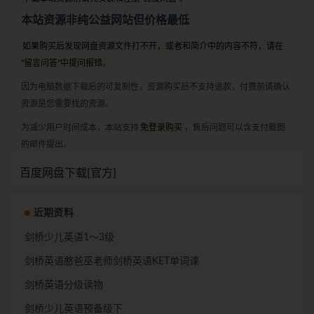
本站资源非纯公益网站但价格最低
如果购买后发现网盘资源文件打不开，或者和简介中的内容不符，请在
“留言问答”中提问报错。
因为电脑数据下载后的可复制性，资源购买后不支持退款，付费前请确认
资源是您需要找的资源。
为减少用户时间成本，本站支持
免登录购买
，售后问题可以含支付截图
的邮件提出。
百度网盘下载[官方]
近期资料
剑桥少儿英语1～3级
剑桥英语憨爸巫老师剑桥英语KET单词课
剑桥英语分级读物
剑桥少儿英语预备级下