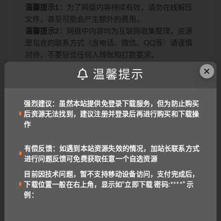
温馨提示1
：为了网盘内容持续有效，请勿在线解压
文件，甚至可能会产生额外的费用。
温馨提示2
：网盘中内容均为互联网收集整理，资源
里包含的联系方式（含电话、微信、QQ等）请谨慎
对待，不要轻信任何人转账和打款要求。
链接或下载失效报错：
QQ报错
|
微信号:
×
温馨提示
benottoknow (推荐)
|
yu-er©uoov.com
(回复慢)
我们都是爱学习的小耳朵，记得收藏我们哟~
强烈建议：虽然本站提供免登录下载服务，但为防止购买
后资源无法找到，建议注册并登录后再进行购买和下载操
作
上一篇
005 快捷英语中考词汇4周通
有偿反馈：如遇到本站资源失效的情况，加站长联系方式
进行问题反馈可免费获取任意一个自选资源
目前因技术问题，暂不支持移动设备访问，支付完成后，
下一篇
下载位置一般在右上角，显示如“立即下载 密码:****” 示
备战2024年中考英语新热点时文阅读（1）
例：
相关文章