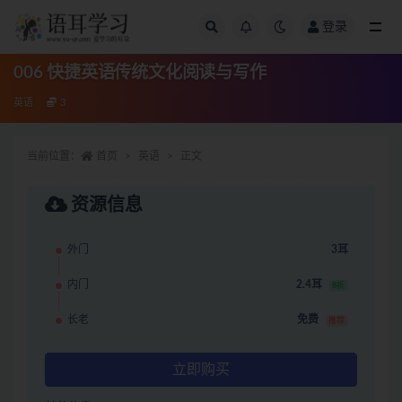
登录
全部
006 快捷英语传统文化阅读与写作
英语
3
当前位置：
首页
英语
正文
资源信息
外门
3耳
内门
2.4耳
8折
长老
免费
推荐
立即购买