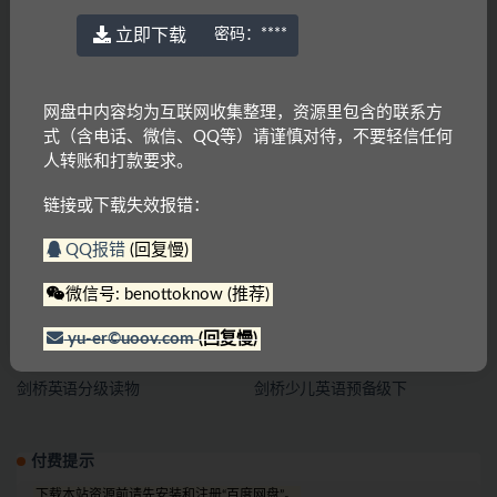
立即下载
密码：
****
网盘中内容均为互联网收集整理，资源里包含的联系方
式（含电话、微信、QQ等）请谨慎对待，不要轻信任何
人转账和打款要求。
剑桥少儿英语1～3级
剑桥英语憨爸巫老师剑桥英语KET
单词课
链接或下载失效报错：
QQ报错
(回复慢)
微信号: benottoknow (推荐)
yu-er©uoov.com
(回复慢)
剑桥英语分级读物
剑桥少儿英语预备级下
付费提示
下载本站资源前请先安装和注册“百度网盘”。