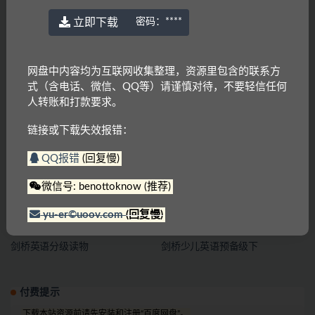
立即下载
密码：
****
网盘中内容均为互联网收集整理，资源里包含的联系方
式（含电话、微信、QQ等）请谨慎对待，不要轻信任何
人转账和打款要求。
剑桥少儿英语1～3级
剑桥英语憨爸巫老师剑桥英语KET
单词课
链接或下载失效报错：
QQ报错
(回复慢)
微信号: benottoknow (推荐)
yu-er©uoov.com
(回复慢)
剑桥英语分级读物
剑桥少儿英语预备级下
付费提示
下载本站资源前请先安装和注册“百度网盘”。