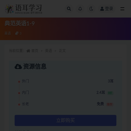
登录
全部
典范英语1-9
英语
3
当前位置：
首页
英语
正文
资源信息
外门
3耳
内门
2.4耳
8折
长老
免费
推荐
立即购买