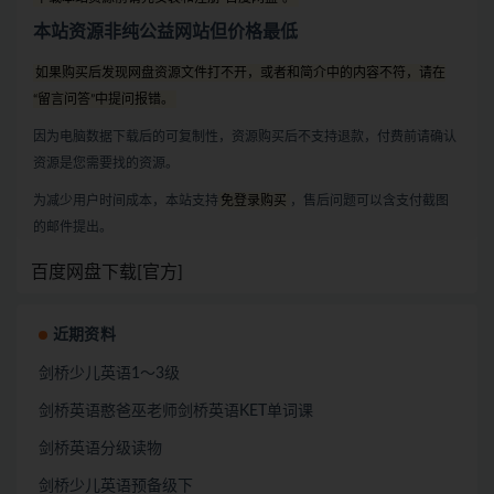
本站资源非纯公益网站但价格最低
如果购买后发现网盘资源文件打不开，或者和简介中的内容不符，请在
“留言问答”中提问报错。
因为电脑数据下载后的可复制性，资源购买后不支持退款，付费前请确认
资源是您需要找的资源。
为减少用户时间成本，本站支持
免登录购买
，售后问题可以含支付截图
的邮件提出。
百度网盘下载[官方]
近期资料
剑桥少儿英语1～3级
剑桥英语憨爸巫老师剑桥英语KET单词课
剑桥英语分级读物
剑桥少儿英语预备级下