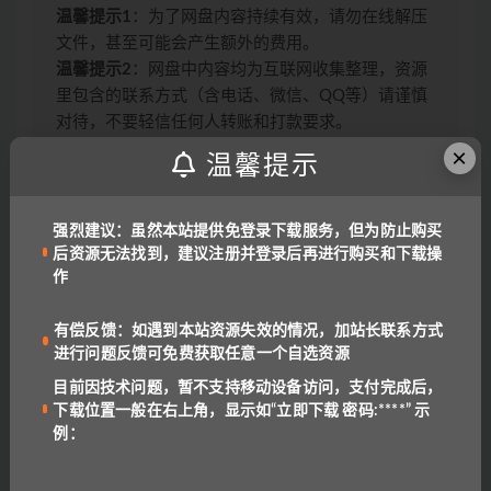
温馨提示1
：为了网盘内容持续有效，请勿在线解压
文件，甚至可能会产生额外的费用。
温馨提示2
：网盘中内容均为互联网收集整理，资源
里包含的联系方式（含电话、微信、QQ等）请谨慎
对待，不要轻信任何人转账和打款要求。
链接或下载失效报错：
QQ报错
|
微信号:
×
温馨提示
benottoknow (推荐)
|
yu-er©uoov.com
(回复慢)
我们都是爱学习的小耳朵，记得收藏我们哟~
强烈建议：虽然本站提供免登录下载服务，但为防止购买
后资源无法找到，建议注册并登录后再进行购买和下载操
作
上一篇
write source视频课G1 G2
有偿反馈：如遇到本站资源失效的情况，加站长联系方式
进行问题反馈可免费获取任意一个自选资源
目前因技术问题，暂不支持移动设备访问，支付完成后，
下一篇
下载位置一般在右上角，显示如“立即下载 密码:****” 示
美语American Accent Training
例：
相关文章