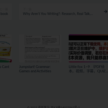
上一篇
下一篇
l book
Why Aren’t You Writing?: Research, Real Talk,
Strategies
s Cant
Jumpstart! Grammar:
Little fox 1~9 （PDF绘
Games and Activities
本，视频，字幕，QUIZ
全集）
© 2022 语耳学习
京ICP备14037962号-2