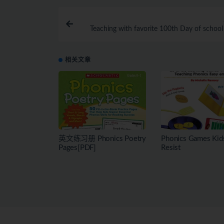
Teaching with favorite 100th Day of schoo
相关文章
英文练习册 Phonics Poetry
Phonics Games Kid
Pages[PDF]
Resist