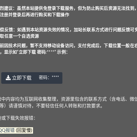
烈建议：虽然本站提供免登录下载服务，但为防止购买后资源无法找到
注册并登录后再进行购买和下载操作
偿反馈：如遇到本站资源失效的情况，加站长联系方式进行问题反馈可
取任意一个自选资源
前因技术问题，暂不支持移动设备访问，支付完成后，下载位置一般在
，显示如“立即下载 密码:****” 示例：
立即下载
密码：
****
盘中内容均为互联网收集整理，资源里包含的联系方式（含电话、微
访问，支付完成后，下载位置一般在右上角，显示如“立
Q等）请谨慎对待，不要轻信任何人转账和打款要求。
服务，但为防止购买后资源无法找到，建议注册并登录
接或下载失效报错：
QQ报错
(回复慢)
况，加站长联系方式进行问题反馈可免费获取任意一个