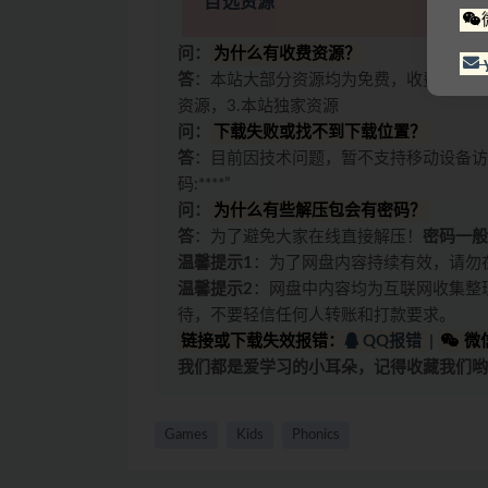
自选资源
问：
为什么有收费资源？
答
：本站大部分资源均为免费，收费原因有
资源，3.本站独家资源
问：
下载失败或找不到下载位置？
答
：目前因技术问题，暂不支持移动设备访
码:****”
问：
为什么有些解压包会有密码？
答
：为了避免大家在线直接解压！
密码一般
温馨提示1
：为了网盘内容持续有效，请勿
温馨提示2
：网盘中内容均为互联网收集整
待，不要轻信任何人转账和打款要求。
链接或下载失效报错：
QQ报错
|
微信
我们都是爱学习的小耳朵，记得收藏我们哟
Games
Kids
Phonics