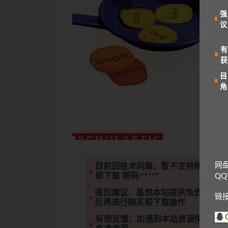
强
议
有
获
目
角
网
目前因技术问题，暂不支持移动设备
即下载 密码:****”
Q
强烈建议：虽然本站提供免登录下载
链
后再进行购买和下载操作
有偿反馈：如遇到本站资源失效的情