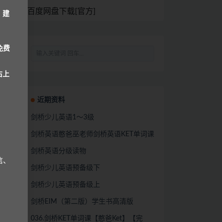
百度网盘下载[官方]
，建
免费
右上
近期资料
剑桥少儿英语1～3级
剑桥英语憨爸巫老师剑桥英语KET单词课
剑桥英语分级读物
信、
剑桥少儿英语预备级下
剑桥少儿英语预备级上
剑桥EIM（第二版）学生书高清版
036.剑桥KET单词课【憨爸Ket】【完