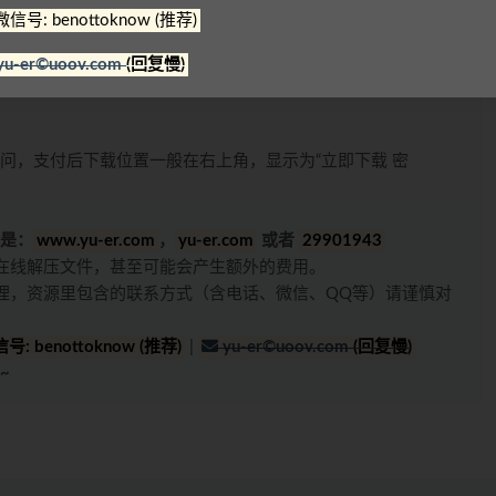
微信号: benottoknow (推荐)
yu-er©uoov.com
(回复慢)
三：1.资源是高价购来低价分享，2.防止专门卖资源的人投诉
问，支付后下载位置一般在右上角，显示为“立即下载 密
是：
www.yu-er.com
，
yu-er.com
或者
29901943
在线解压文件，甚至可能会产生额外的费用。
理，资源里包含的联系方式（含电话、微信、QQ等）请谨慎对
号: benottoknow (推荐)
|
yu-er©uoov.com
(回复慢)
~