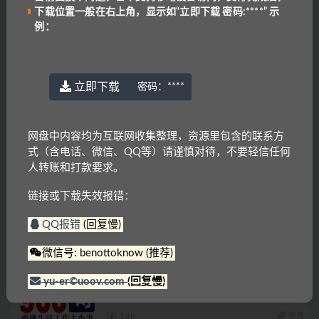
2024年北京中考英语听口新题型模拟 11~20
下载位置一般在右上角，显示如“立即下载 密码:****” 示
例：
257
10
备考工具
英语
2024年北京中考英语听口新题型模拟 1~10
立即下载
密码：
****
356
11
备考工具
英语教材
网盘中内容均为互联网收集整理，资源里包含的联系方
CET-4 英语四级口语 有口试录像
式（含电话、微信、QQ等）请谨慎对待，不要轻信任何
[AVI+MP3+LRC]
人转账和打款要求。
883
免费
链接或下载失效报错：
俄罗斯语
免费资源
俄语常用90句
QQ报错
(回复慢)
971
微信号: benottoknow (推荐)
免费资源
韩语
yu-er©uoov.com
(回复慢)
韩语口语900句mp3音频+文本
1.4K
免费