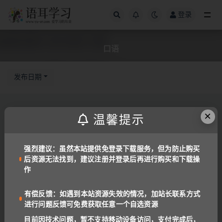
登录
全部
口语
发布日期
×
备考工具
英语
温馨提示
2024北京九年级-上学期-听口机考模拟训练
(汇总包)
191
38
强烈建议：虽然本站提供免登录下载服务，但为防止购买
后资源无法找到，建议注册并登录后再进行购买和下载操
备考工具
英语
作
2024年北京中考英语听口新题型模拟 21~30
有偿反馈：如遇到本站资源失效的情况，加站长联系方式
189
10
进行问题反馈可免费获取任意一个自选资源
备考工具
英语
目前因技术问题，暂不支持移动设备访问，支付完成后，