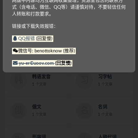
网盘中内容均为互联网收集整理，资源里包含的联系方
式（含电话、微信、QQ等）请谨慎对待，不要轻信任何
人转账和打款要求。
usage
Lessons
u
L
1
个文章
1
个文章
链接或下载失效报错：
QQ报错
(回复慢)
考级
音频
考
音
微信号: benottoknow (推荐)
1
个文章
1
个文章
yu-er©uoov.com
(回复慢)
韩语发音
习字帖
韩
习
1
个文章
1
个文章
俄文
名词
俄
名
1
个文章
1
个文章
形容词
人称代词