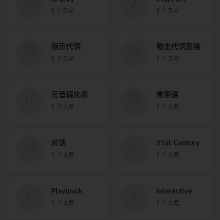
形
人
1
个文章
1
个文章
指示代词
物主代词变格
指
物
1
个文章
1
个文章
元音弱化表
常用语
元
常
1
个文章
1
个文章
对话
21st Century
对
2
1
个文章
1
个文章
Playbook
Interactive
P
I
1
个文章
1
个文章