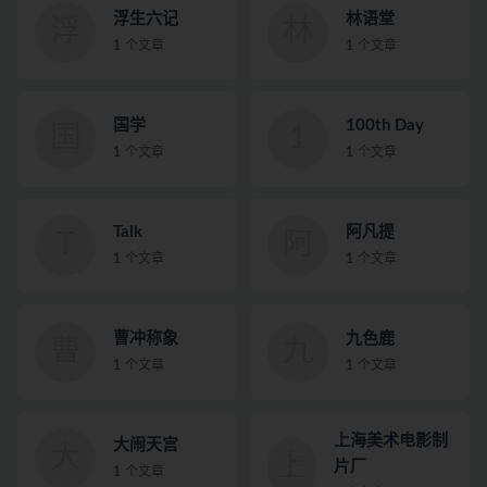
浮生六记
林语堂
浮
林
1
个文章
1
个文章
国学
100th Day
国
1
1
个文章
1
个文章
Talk
阿凡提
T
阿
1
个文章
1
个文章
曹冲称象
九色鹿
曹
九
1
个文章
1
个文章
上海美术电影制
大闹天宫
大
上
片厂
1
个文章