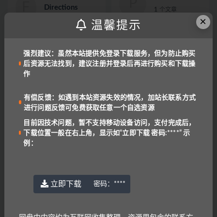
P
F
Directions
1
个文章
×
1
个文章
温馨提示
Riddle Poems
谜语
强烈建议：虽然本站提供免登录下载服务，但为防止购买
R
谜
后资源无法找到，建议注册并登录后再进行购买和下载操
1
个文章
1
个文章
作
有偿反馈：如遇到本站资源失效的情况，加站长联系方式
Riddle poem
David Crystal
R
D
进行问题反馈可免费获取任意一个自选资源
1
个文章
1
个文章
目前因技术问题，暂不支持移动设备访问，支付完成后，
下载位置一般在右上角，显示如“立即下载 密码:****” 示
例：
单词
Making Sense
单
M
1
个文章
1
个文章
立即下载
密码：
****
Chart
Julie Moore
C
J
1
个文章
1
个文章