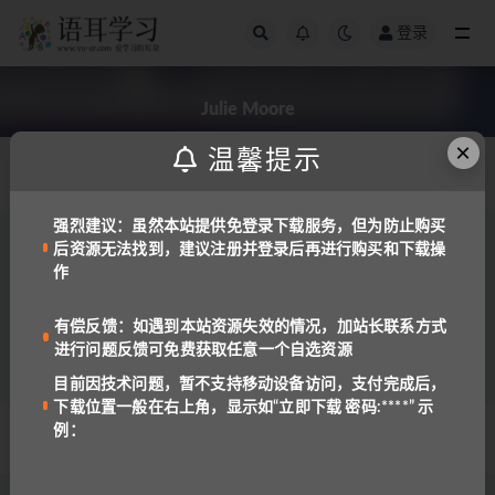
登录
全部
Julie Moore
×
温馨提示
发布日期
强烈建议：虽然本站提供免登录下载服务，但为防止购买
后资源无法找到，建议注册并登录后再进行购买和下载操
免费资源
备考工具
作
IELTS COMMON MISTAKES 6.0-7.0
723
免费
有偿反馈：如遇到本站资源失效的情况，加站长联系方式
进行问题反馈可免费获取任意一个自选资源
目前因技术问题，暂不支持移动设备访问，支付完成后，
下载位置一般在右上角，显示如“立即下载 密码:****” 示
例：
© 2022 语耳学习
京ICP备14037962号-2