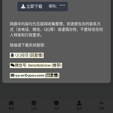
立即下载
密码：
****
网盘中内容均为互联网收集整理，资源里包含的联系方
式（含电话、微信、QQ等）请谨慎对待，不要轻信任何
人转账和打款要求。
链接或下载失效报错：
QQ报错
(回复慢)
微信号: benottoknow (推荐)
yu-er©uoov.com
(回复慢)
首页
分类
问答
我的
顶部