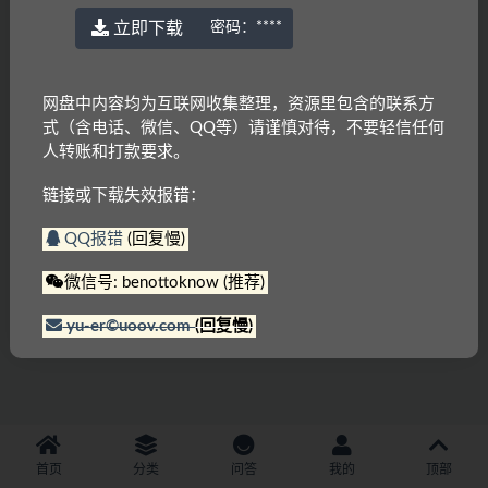
立即下载
密码：
****
网盘中内容均为互联网收集整理，资源里包含的联系方
式（含电话、微信、QQ等）请谨慎对待，不要轻信任何
人转账和打款要求。
链接或下载失效报错：
QQ报错
(回复慢)
微信号: benottoknow (推荐)
yu-er©uoov.com
(回复慢)
首页
分类
问答
我的
顶部