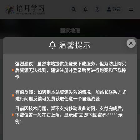
登录
全部
国家地理
×
温馨提示
发布日期
强烈建议：虽然本站提供免登录下载服务，但为防止购买
后资源无法找到，建议注册并登录后再进行购买和下载操
备考工具
备课资料
作
最全的两种版本《国家地理Keynote 》1-6全
套高清版 培养听说读写四项综合技能（PDF
学生+教师版含答案/音视频/白板）
2.8K
25
有偿反馈：如遇到本站资源失效的情况，加站长联系方式
进行问题反馈可免费获取任意一个自选资源
目前因技术问题，暂不支持移动设备访问，支付完成后，
下载位置一般在右上角，显示如“立即下载 密码:****” 示
例：
© 2022 语耳学习
京ICP备14037962号-2