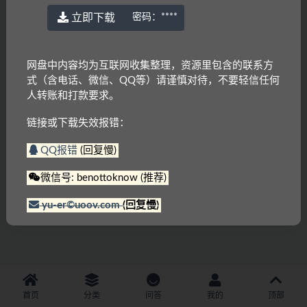
立即下载
密码：
****
网盘中内容均为互联网收集整理，资源里包含的联系方
式（含电话、微信、QQ等）请谨慎对待，不要轻信任何
人转账和打款要求。
链接或下载失效报错：
QQ报错
(回复慢)
微信号: benottoknow (推荐)
yu-er©uoov.com
(回复慢)
首页
分类
问答
我的
顶部