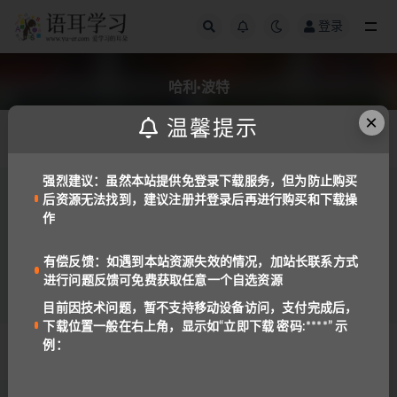
登录
全部
哈利·波特
×
温馨提示
发布日期
强烈建议：虽然本站提供免登录下载服务，但为防止购买
后资源无法找到，建议注册并登录后再进行购买和下载操
儿童读物
备课资料
作
《哈利·波特》(Harry Potter)中英双语全集[书
+有声书+精讲+音频+影视]
9.9K
6
有偿反馈：如遇到本站资源失效的情况，加站长联系方式
进行问题反馈可免费获取任意一个自选资源
目前因技术问题，暂不支持移动设备访问，支付完成后，
下载位置一般在右上角，显示如“立即下载 密码:****” 示
例：
© 2022 语耳学习
京ICP备14037962号-2