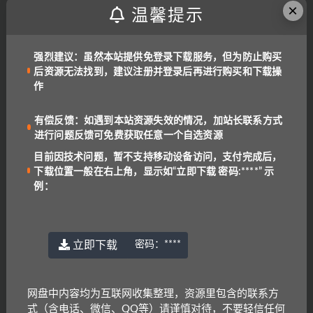
×
温馨提示
0
条回复
0
赞同
# 回答此问题
强烈建议：虽然本站提供免登录下载服务，但为防止购买
后资源无法找到，建议注册并登录后再进行购买和下载操
登录...
后才能回答
作
有偿反馈：如遇到本站资源失效的情况，加站长联系方式
进行问题反馈可免费获取任意一个自选资源
搜索问题
目前因技术问题，暂不支持移动设备访问，支付完成后，
下载位置一般在右上角，显示如“立即下载 密码:****” 示
例：
随机问题
立即下载
密码：
****
发现问题可获得下载货币哦！
虽然花钱不多，但是这套读物缺失第2-9级的文本，很让人失
网盘中内容均为互联网收集整理，资源里包含的联系方
望，请核实一下哈，谢谢
式（含电话、微信、QQ等）请谨慎对待，不要轻信任何