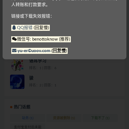
支付宝支付后未能下载
人转账和打款要求。
作为游客购买没有下载入口 注册会员后说我没有购买过 我有
链接或下载失效报错：
付款截图
QQ报错
(回复慢)
已购买，下载不了
微信号: benottoknow (推荐)
yu-er©uoov.com
(回复慢)
回答排行
语耳学习
排名：1 | 回答：6
骏
排名：2 | 回答：1
热门话题
站务 (1)
资源被删除 (1)
下载不了 (1)
支付宝支付后未能