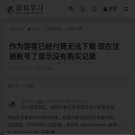
登录
全部
当前位置：
首页
问题反馈
问题详情
作为游客已经付费无法下载 现在注
册账号了显示没有购买记录
10月前 提问
95
1
共以下 1 个回答
语耳学习
2025年10月5日 下午8:59
长老
可以加客服后，提供付款记录或凭证可以被发资源。
网站信息更新时间有时效性，如遇问题请加添加客服协助：
QQ报错：29901943 (回复慢) | 微信号: benottoknow (推荐) |
yu-er@uoov.com
(回复慢)