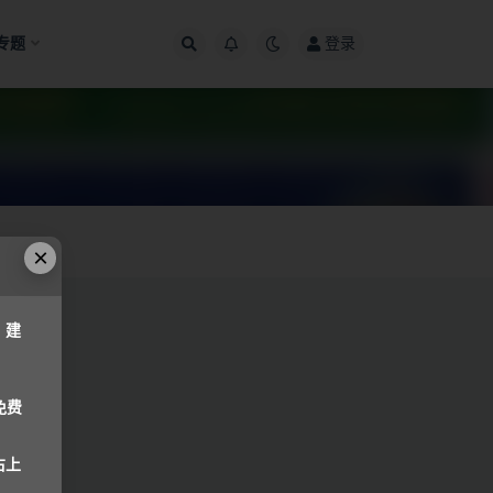
专题
登录
×
，建
免费
右上