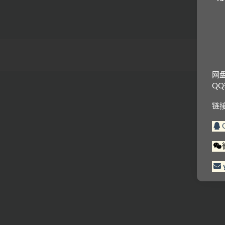
网
Q
链