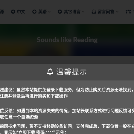
源
中文
英语
其它语言
留言问答
Sounds like Reading
温馨提示
语教材
烈建议：虽然本站提供免登录下载服务，但为防止购买后资源无法找到
注册并登录后再进行购买和下载操作
ading [PDF]
ading series was created by ...
偿反馈：如遇到本站资源失效的情况，加站长联系方式进行问题反馈可
取任意一个自选资源
免费
前因技术问题，暂不支持移动设备访问，支付完成后，下载位置一般在
，显示如“立即下载 密码:****” 示例：