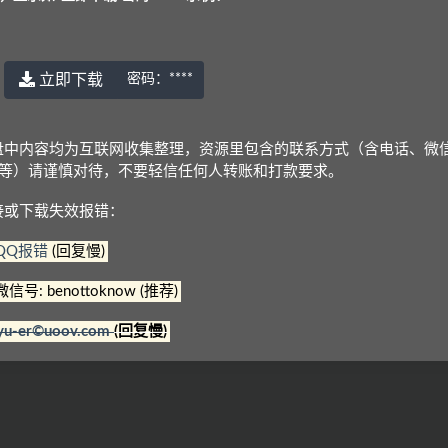
立即下载
密码：
****
© 2022 语耳学习
京ICP备14037962号-2
盘中内容均为互联网收集整理，资源里包含的联系方式（含电话、微
Q等）请谨慎对待，不要轻信任何人转账和打款要求。
接或下载失效报错：
QQ报错
(回复慢)
微信号: benottoknow (推荐)
yu-er©uoov.com
(回复慢)