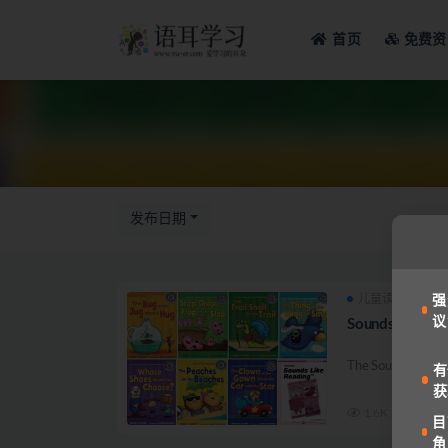
首页
免费资
全部
发布日期
儿童读物
英
强
议
Sounds like Re
The Sounds like Re
有
获
1.6K
目
角