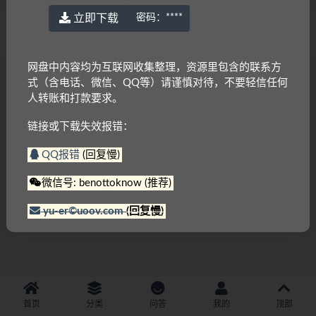
立即下载
密码：
****
© 2022 语耳学习
京ICP备14037962号-2
网盘中内容均为互联网收集整理，资源里包含的联系方
式（含电话、微信、QQ等）请谨慎对待，不要轻信任何
人转账和打款要求。
链接或下载失效报错：
QQ报错
(回复慢)
微信号: benottoknow (推荐)
yu-er©uoov.com
(回复慢)
首页
分类
问答
我的
顶部