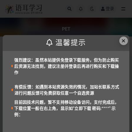
登录
全部
PET
×
温馨提示
发布日期
强烈建议：虽然本站提供免登录下载服务，但为防止购买
后资源无法找到，建议注册并登录后再进行购买和下载操
备考工具
备课资料
作
KET/PET必备《Grammar Friends》牛津语法
朋友1~6[PDF/老师手册]
2.1K
5
有偿反馈：如遇到本站资源失效的情况，加站长联系方式
进行问题反馈可免费获取任意一个自选资源
免费资源
备考工具
目前因技术问题，暂不支持移动设备访问，支付完成后，
《English Grammar in Use》剑桥大学出版社
下载位置一般在右上角，显示如“立即下载 密码:****” 示
的镇社之宝 考级KET/PET标配！
例：
4.9K
5