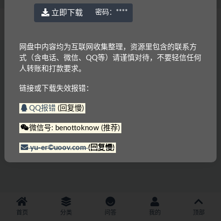
立即下载
密码：
****
© 2022 语耳学习
京ICP备14037962号-2
网盘中内容均为互联网收集整理，资源里包含的联系方
式（含电话、微信、QQ等）请谨慎对待，不要轻信任何
人转账和打款要求。
链接或下载失效报错：
QQ报错
(回复慢)
微信号: benottoknow (推荐)
yu-er©uoov.com
(回复慢)
首页
分类
问答
我的
顶部