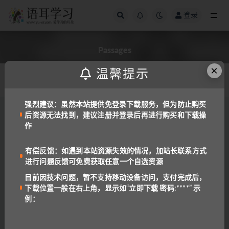
登录
全部
Passages
×
温馨提示
发布日期
强烈建议：虽然本站提供免登录下载服务，但为防止购买
后资源无法找到，建议注册并登录后再进行购买和下载操
备考工具
备课资料
作
雅思剑桥剑13阅读词汇表 P1~P3
1.3K
1
有偿反馈：如遇到本站资源失效的情况，加站长联系方式
进行问题反馈可免费获取任意一个自选资源
免费资源
备考工具
目前因技术问题，暂不支持移动设备访问，支付完成后，
Informational Passages for Text Marking G1-
下载位置一般在右上角，显示如“立即下载 密码:****” 示
G6
例：
787
免费