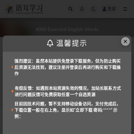
登录
全部
4000 Essential English Words
×
温馨提示
发布日期
强烈建议：虽然本站提供免登录下载服务，但为防止购买
后资源无法找到，建议注册并登录后再进行购买和下载操
备考工具
备课资料
作
[高清]4000 Essential English Words 6册 教材
+音频+视频+答案
4.7K
10
有偿反馈：如遇到本站资源失效的情况，加站长联系方式
进行问题反馈可免费获取任意一个自选资源
目前因技术问题，暂不支持移动设备访问，支付完成后，
下载位置一般在右上角，显示如“立即下载 密码:****” 示
例：
© 2022 语耳学习
京ICP备14037962号-2