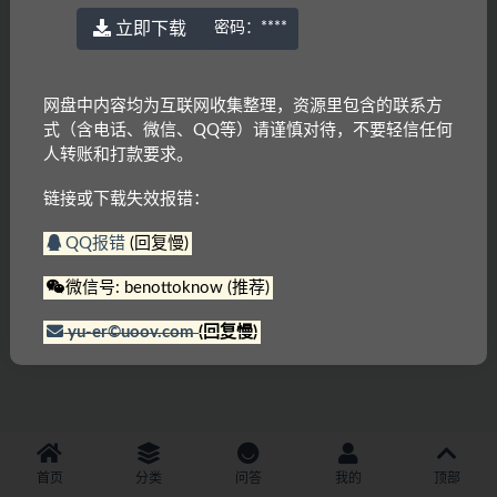
立即下载
密码：
****
网盘中内容均为互联网收集整理，资源里包含的联系方
式（含电话、微信、QQ等）请谨慎对待，不要轻信任何
人转账和打款要求。
链接或下载失效报错：
QQ报错
(回复慢)
微信号: benottoknow (推荐)
yu-er©uoov.com
(回复慢)
首页
分类
问答
我的
顶部