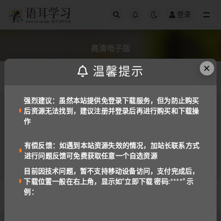
登录
全部
高清电子版
×
温馨提示
发布日期
强烈建议：虽然本站提供免登录下载服务，但为防止购买
后资源无法找到，建议注册并登录后再进行购买和下载操
备考工具
备课资料
作
[高清]Oxford Discover 第2版 G1-G6级别 老师
用书+学生用书+练习册+音频+视频
6.0K
18
有偿反馈：如遇到本站资源失效的情况，加站长联系方式
进行问题反馈可免费获取任意一个自选资源
目前因技术问题，暂不支持移动设备访问，支付完成后，
下载位置一般在右上角，显示如“立即下载 密码:****” 示
例：
© 2022 语耳学习
京ICP备14037962号-2