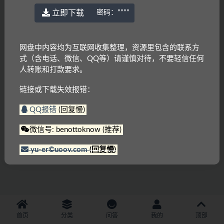
立即下载
密码：
****
网盘中内容均为互联网收集整理，资源里包含的联系方
式（含电话、微信、QQ等）请谨慎对待，不要轻信任何
人转账和打款要求。
链接或下载失效报错：
QQ报错
(回复慢)
微信号: benottoknow (推荐)
yu-er©uoov.com
(回复慢)
首页
分类
问答
我的
顶部