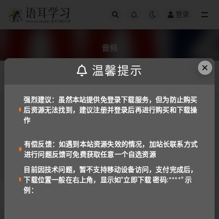
登录
全部
音频
×
温馨提示
发布日期
强烈建议：虽然本站提供免登录下载服务，但为防止购买
后资源无法找到，建议注册并登录后再进行购买和下载操
免费资源
韩语
作
韩语口语900句mp3音频+文本
1.4K
免费
有偿反馈：如遇到本站资源失效的情况，加站长联系方式
进行问题反馈可免费获取任意一个自选资源
目前因技术问题，暂不支持移动设备访问，支付完成后，
下载位置一般在右上角，显示如“立即下载 密码:****” 示
例：
© 2022 语耳学习
京ICP备14037962号-2