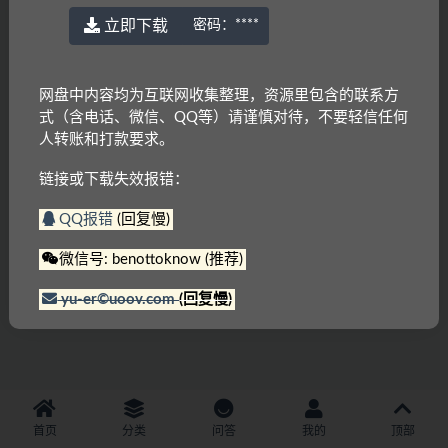
立即下载
密码：
****
网盘中内容均为互联网收集整理，资源里包含的联系方
式（含电话、微信、QQ等）请谨慎对待，不要轻信任何
人转账和打款要求。
链接或下载失效报错：
QQ报错
(回复慢)
微信号: benottoknow (推荐)
yu-er©uoov.com
(回复慢)
首页
分类
问答
我的
顶部