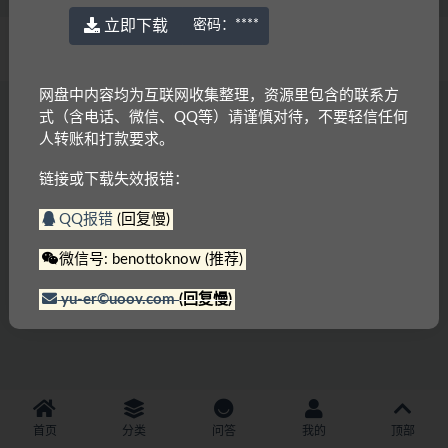
立即下载
密码：
****
© 2022 语耳学习
京ICP备14037962号-2
网盘中内容均为互联网收集整理，资源里包含的联系方
式（含电话、微信、QQ等）请谨慎对待，不要轻信任何
人转账和打款要求。
链接或下载失效报错：
QQ报错
(回复慢)
微信号: benottoknow (推荐)
yu-er©uoov.com
(回复慢)
首页
分类
问答
我的
顶部