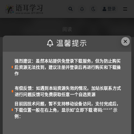
登录
全部
阅读
×
温馨提示
发布日期
强烈建议：虽然本站提供免登录下载服务，但为防止购买
后资源无法找到，建议注册并登录后再进行购买和下载操
备考工具
备课资料
作
雅思剑桥剑13阅读词汇表 P1~P3
1.3K
1
有偿反馈：如遇到本站资源失效的情况，加站长联系方式
进行问题反馈可免费获取任意一个自选资源
西班牙语
目前因技术问题，暂不支持移动设备访问，支付完成后，
《现代西班牙语1-4册》刘建&董燕生
下载位置一般在右上角，显示如“立即下载 密码:****” 示
[PDF+MP3+练习+答案]
例：
7.0K
5